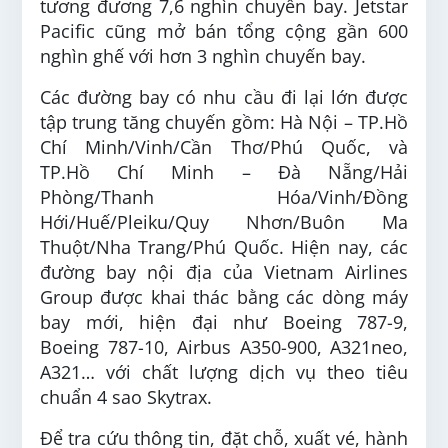
tương đương 7,6 nghìn chuyến bay. Jetstar
Pacific cũng mở bán tổng cộng gần 600
nghìn ghế với hơn 3 nghìn chuyến bay.
Các đường bay có nhu cầu đi lại lớn được
tập trung tăng chuyến gồm: Hà Nội – TP.Hồ
Chí Minh/Vinh/Cần Thơ/Phú Quốc, và
TP.Hồ Chí Minh – Đà Nẵng/Hải
Phòng/Thanh Hóa/Vinh/Đồng
Hới/Huế/Pleiku/Quy Nhơn/Buôn Ma
Thuột/Nha Trang/Phú Quốc. Hiện nay, các
đường bay nội địa của Vietnam Airlines
Group được khai thác bằng các dòng máy
bay mới, hiện đại như Boeing 787-9,
Boeing 787-10, Airbus A350-900, A321neo,
A321… với chất lượng dịch vụ theo tiêu
chuẩn 4 sao Skytrax.
Để tra cứu thông tin, đặt chỗ, xuất vé, hành