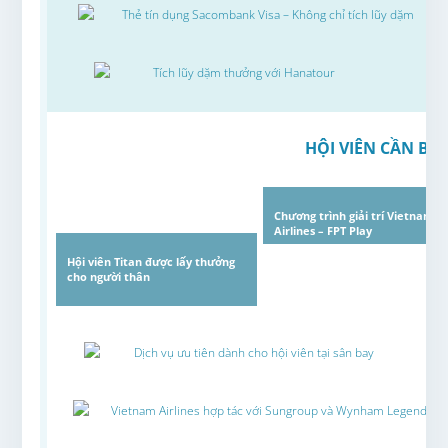
Thẻ tín dụng Sacombank Visa – Không chỉ tích lũy dặm
Tích lũy dặm thưởng với Hanatour
HỘI VIÊN CẦN BIẾ
Chương trình giải trí Vietnam
Airlines – FPT Play
Hội viên Titan được lấy thưởng
cho người thân
Dịch vụ ưu tiên dành cho hội viên tại sân bay
Vietnam Airlines hợp tác với Sungroup và Wynham Legend Hạ