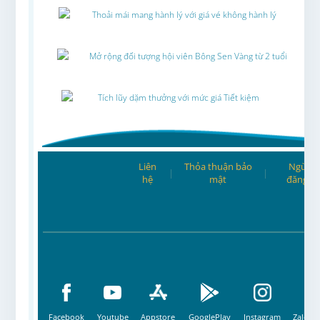
Thoải mái mang hành lý với giá vé không hành lý
Mở rộng đối tượng hội viên Bông Sen Vàng từ 2 tuổi
Tích lũy dặm thưởng với mức giá Tiết kiệm
Liên
Thỏa thuận bảo
Ngừng
|
|
hệ
mật
đăng ký
Facebook
Youtube
Appstore
GooglePlay
Instagram
Zalo