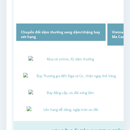
Chuyển đổi dặm thưởng sang dặm/chặng bay
Vietnam A
xét hạng
Ma Cao
Mua vé online, X2 dặm thưởng
Bay Thương gia đến Nga và Úc, nhận ngay thẻ Vàng
Bay đẳng cấp, ưu đãi xứng tầm
Lên hạng dễ dàng, ngập tràn ưu đãi