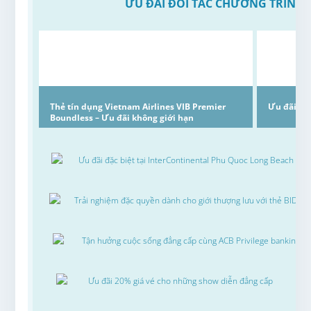
ƯU ĐÃI ĐỐI TÁC CHƯƠNG TRÌNH
Thẻ tín dụng Vietnam Airlines VIB Premier
Ưu đãi gi
Boundless – Ưu đãi không giới hạn
Ưu đãi đặc biệt tại InterContinental Phu Quoc Long Beach Res
Trải nghiệm đặc quyền dành cho giới thượng lưu với thẻ BIDV Vis
Tận hưởng cuộc sống đẳng cấp cùng ACB Privilege banking
Ưu đãi 20% giá vé cho những show diễn đẳng cấp