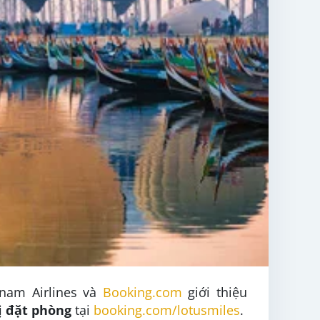
tnam Airlines và
Booking.com
giới thiệu
ị đặt phòng
tại
booking.com/lotusmiles
.