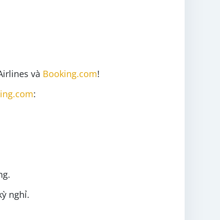
irlines và
Booking.com
!
ing.com
:
ng.
ỳ nghỉ.