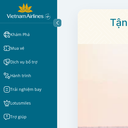
Tận
Khám Phá
Mua vé
Dịch vụ bổ trợ
Hành trình
Trải nghiệm bay
Lotusmiles
Trợ giúp