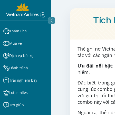
Tích 
Khám Phá
Mua vé
Thẻ ghi nợ Vietn
tác với các ngân 
Dịch vụ bổ trợ
Ưu đãi nổi bật
Hành trình
hiểm.
Trải nghiệm bay
Đặc biệt, trong 
cùng lúc combo g
Lotusmiles
với giá trị tối t
combo này với cá
Trợ giúp
Ngoài ra, thẻ cò