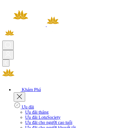
Khám Phá
Ưu đãi
Ưu đãi tháng
Ưu đãi LotuSociety
Ưu đãi cho người cao tuổi
Ưu đãi cho người khuyết tật