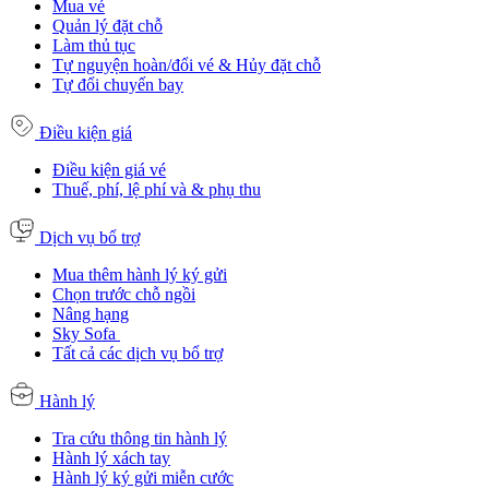
Mua vé
Quản lý đặt chỗ
Làm thủ tục
Tự nguyện hoàn/đổi vé & Hủy đặt chỗ
Tự đổi chuyến bay
Điều kiện giá
Điều kiện giá vé
Thuế, phí, lệ phí và & phụ thu
Dịch vụ bổ trợ
Mua thêm hành lý ký gửi
Chọn trước chỗ ngồi
Nâng hạng
Sky Sofa
Tất cả các dịch vụ bổ trợ
Hành lý
Tra cứu thông tin hành lý
Hành lý xách tay
Hành lý ký gửi miễn cước