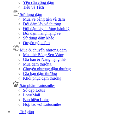
Yêu cầu cộng dặm
Tiêu và Tích
Sử dụng dặm
Mua vé bằng tiền và dặm
Đổi dặm lấy vé thưởng
Đổi dặm lấy thưởng hành lý
Đổi dặm nâng hạng vé
Sử dụng dặm khác
Quyên góp dặm
Mua & chuyển nhượng dặm
Mua thẻ Bông Sen Vàng
Gia hạn & Nâng hạng thẻ
Mua dặm thưởng
Chuyển nhượng dặm thưởng
Gia hạn dặm thưởng
Khôi phục dặm thưởng
Sản phẩm Lotusmiles
Số đẹp Lotus
LotusMall
Bảo hiểm Lotus
Hợp tác với Lotusmiles
Trợ giúp