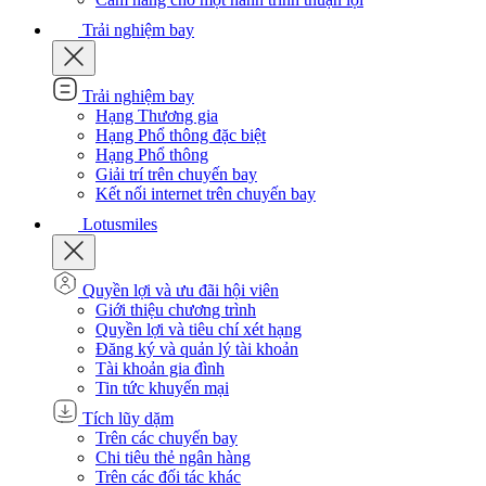
Trải nghiệm bay
Trải nghiệm bay
Hạng Thương gia
Hạng Phổ thông đặc biệt
Hạng Phổ thông
Giải trí trên chuyến bay
Kết nối internet trên chuyến bay
Lotusmiles
Quyền lợi và ưu đãi hội viên
Giới thiệu chương trình
Quyền lợi và tiêu chí xét hạng
Đăng ký và quản lý tài khoản
Tài khoản gia đình
Tin tức khuyến mại
Tích lũy dặm
Trên các chuyến bay
Chi tiêu thẻ ngân hàng
Trên các đối tác khác