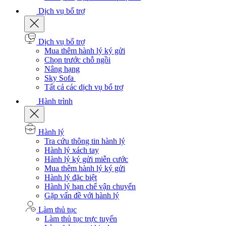
Dịch vụ bổ trợ
Dịch vụ bổ trợ
Mua thêm hành lý ký gửi
Chọn trước chỗ ngồi
Nâng hạng
Sky Sofa
Tất cả các dịch vụ bổ trợ
Hành trình
Hành lý
Tra cứu thông tin hành lý
Hành lý xách tay
Hành lý ký gửi miễn cước
Mua thêm hành lý ký gửi
Hành lý đặc biệt
Hành lý hạn chế vận chuyển
Gặp vấn đề với hành lý
Làm thủ tục
Làm thủ tục trực tuyến