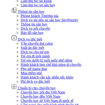
Làm thủ tục tại kiosk
Làm thủ tục tại sân bay
Thông tin sân bay
Phòng khách Thương gia
Dịch vụ ưu tiên tại sân bay SkyPriority
Thông tin sân bay
Dịch vụ nối chuyến
Bản đồ sân bay
Dịch vụ đặc biệt
Vận chuyển thú cưng
Suất ăn đặc biệt
Dịch vụ cho trẻ em
Trẻ em đi một mình
Trẻ em dưới 02 tuổi ngồi ghế riêng
Hành khách hạn chế khả năng di chuyển
Phụ nữ mang thai
Mua thêm ghế
Hành khách cần xác nhận sức khỏe
Phí dịch vụ đặc biệt
Chuẩn bị cho chuyến bay
Chuyến bay nội địa Việt Nam
Chuyến bay đến Việt Nam
Chuyến bay từ Việt Nam đi quốc tế
Cẩm nang cho một hành trình thuận lợi