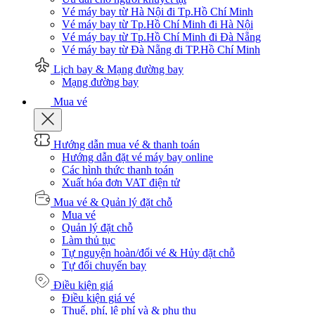
Vé máy bay từ Hà Nội đi Tp.Hồ Chí Minh
Vé máy bay từ Tp.Hồ Chí Minh đi Hà Nội
Vé máy bay từ Tp.Hồ Chí Minh đi Đà Nẵng
Vé máy bay từ Đà Nẵng đi TP.Hồ Chí Minh
Lịch bay & Mạng đường bay
Mạng đường bay
Mua vé
Hướng dẫn mua vé & thanh toán
Hướng dẫn đặt vé máy bay online
Các hình thức thanh toán
Xuất hóa đơn VAT điện tử
Mua vé & Quản lý đặt chỗ
Mua vé
Quản lý đặt chỗ
Làm thủ tục
Tự nguyện hoàn/đổi vé & Hủy đặt chỗ
Tự đổi chuyến bay
Điều kiện giá
Điều kiện giá vé
Thuế, phí, lệ phí và & phụ thu