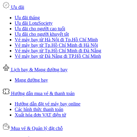
Ưu đãi
Ưu đãi tháng
Ưu đãi LotuSociety
Ưu đãi cho người cao tuổi
Ưu đãi cho người khuyết tật
Vé máy bay từ Hà Nội đi Tp.Hồ Chí Minh
Vé máy bay từ Tp.Hồ Chí Minh đi Hà Nội
Vé máy bay từ Tp.Hồ Chí Minh đi Đà Nẵng
Vé máy bay từ Đà Nẵng đi TP.Hồ Chí Minh
Lịch bay & Mạng đường bay
Mạng đường bay
Hướng dẫn mua vé & thanh toán
Hướng dẫn đặt vé máy bay online
Các hình thức thanh toán
Xuất hóa đơn VAT điện tử
Mua vé & Quản lý đặt chỗ