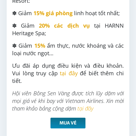
Resort:
✽ Giảm
15% giá phòng
linh hoạt tốt nhất;
✽ Giảm
20% các dịch vụ
tại HARNN
Heritage Spa;
✽ Giảm
15%
ẩm thực, nước khoáng và các
loại nước ngọt…
Ưu đãi áp dụng điều kiện và điều khoản.
Vui lòng truy cập
tại
đây
để biết thêm chi
tiết.
Hội viên Bông Sen Vàng
được tích lũy dặm với
mọi giá vé khi bay với Vietnam Airlines. Xin mời
tham khảo bảng cộng dặm
tại đây