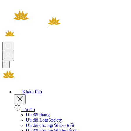
Khám Phá
Ưu đãi
Ưu đãi tháng
Ưu đãi LotuSociety
Ưu đãi cho người cao tuổi
Ưu đãi cho người khuyết tật