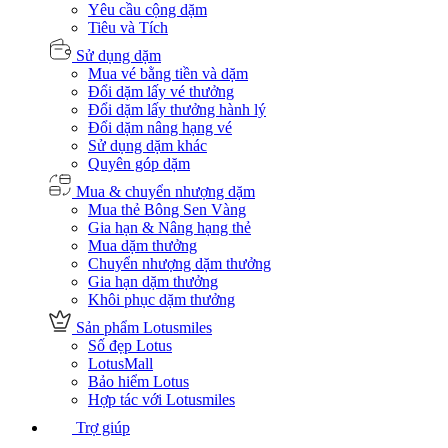
Yêu cầu cộng dặm
Tiêu và Tích
Sử dụng dặm
Mua vé bằng tiền và dặm
Đổi dặm lấy vé thưởng
Đổi dặm lấy thưởng hành lý
Đổi dặm nâng hạng vé
Sử dụng dặm khác
Quyên góp dặm
Mua & chuyển nhượng dặm
Mua thẻ Bông Sen Vàng
Gia hạn & Nâng hạng thẻ
Mua dặm thưởng
Chuyển nhượng dặm thưởng
Gia hạn dặm thưởng
Khôi phục dặm thưởng
Sản phẩm Lotusmiles
Số đẹp Lotus
LotusMall
Bảo hiểm Lotus
Hợp tác với Lotusmiles
Trợ giúp