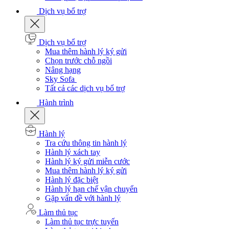
Dịch vụ bổ trợ
Dịch vụ bổ trợ
Mua thêm hành lý ký gửi
Chọn trước chỗ ngồi
Nâng hạng
Sky Sofa
Tất cả các dịch vụ bổ trợ
Hành trình
Hành lý
Tra cứu thông tin hành lý
Hành lý xách tay
Hành lý ký gửi miễn cước
Mua thêm hành lý ký gửi
Hành lý đặc biệt
Hành lý hạn chế vận chuyển
Gặp vấn đề với hành lý
Làm thủ tục
Làm thủ tục trực tuyến