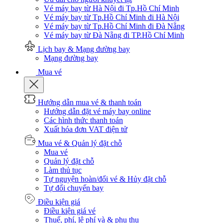
Vé máy bay từ Hà Nội đi Tp.Hồ Chí Minh
Vé máy bay từ Tp.Hồ Chí Minh đi Hà Nội
Vé máy bay từ Tp.Hồ Chí Minh đi Đà Nẵng
Vé máy bay từ Đà Nẵng đi TP.Hồ Chí Minh
Lịch bay & Mạng đường bay
Mạng đường bay
Mua vé
Hướng dẫn mua vé & thanh toán
Hướng dẫn đặt vé máy bay online
Các hình thức thanh toán
Xuất hóa đơn VAT điện tử
Mua vé & Quản lý đặt chỗ
Mua vé
Quản lý đặt chỗ
Làm thủ tục
Tự nguyện hoàn/đổi vé & Hủy đặt chỗ
Tự đổi chuyến bay
Điều kiện giá
Điều kiện giá vé
Thuế, phí, lệ phí và & phụ thu