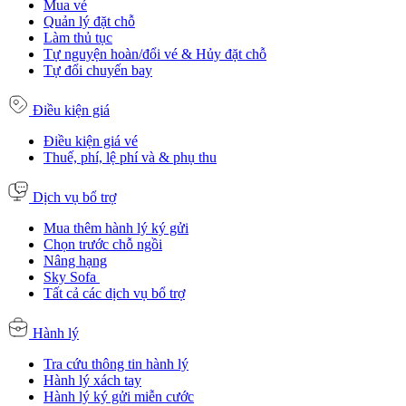
Mua vé
Quản lý đặt chỗ
Làm thủ tục
Tự nguyện hoàn/đổi vé & Hủy đặt chỗ
Tự đổi chuyến bay
Điều kiện giá
Điều kiện giá vé
Thuế, phí, lệ phí và & phụ thu
Dịch vụ bổ trợ
Mua thêm hành lý ký gửi
Chọn trước chỗ ngồi
Nâng hạng
Sky Sofa
Tất cả các dịch vụ bổ trợ
Hành lý
Tra cứu thông tin hành lý
Hành lý xách tay
Hành lý ký gửi miễn cước