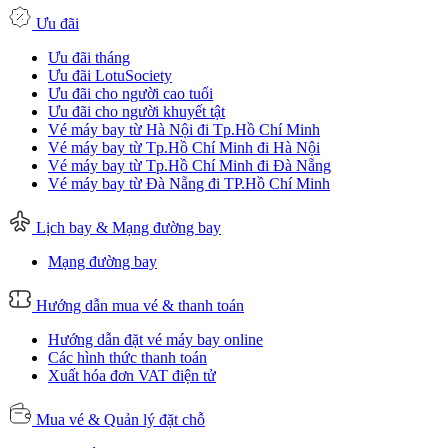
Ưu đãi
Ưu đãi tháng
Ưu đãi LotuSociety
Ưu đãi cho người cao tuổi
Ưu đãi cho người khuyết tật
Vé máy bay từ Hà Nội đi Tp.Hồ Chí Minh
Vé máy bay từ Tp.Hồ Chí Minh đi Hà Nội
Vé máy bay từ Tp.Hồ Chí Minh đi Đà Nẵng
Vé máy bay từ Đà Nẵng đi TP.Hồ Chí Minh
Lịch bay & Mạng đường bay
Mạng đường bay
Hướng dẫn mua vé & thanh toán
Hướng dẫn đặt vé máy bay online
Các hình thức thanh toán
Xuất hóa đơn VAT điện tử
Mua vé & Quản lý đặt chỗ