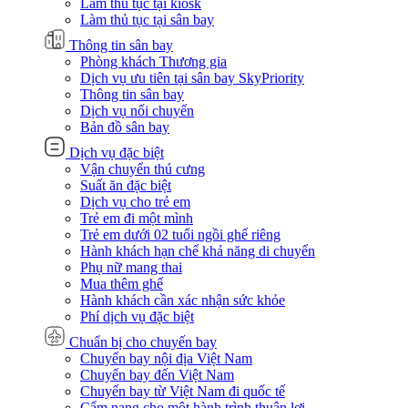
Làm thủ tục tại kiosk
Làm thủ tục tại sân bay
Thông tin sân bay
Phòng khách Thương gia
Dịch vụ ưu tiên tại sân bay SkyPriority
Thông tin sân bay
Dịch vụ nối chuyến
Bản đồ sân bay
Dịch vụ đặc biệt
Vận chuyển thú cưng
Suất ăn đặc biệt
Dịch vụ cho trẻ em
Trẻ em đi một mình
Trẻ em dưới 02 tuổi ngồi ghế riêng
Hành khách hạn chế khả năng di chuyển
Phụ nữ mang thai
Mua thêm ghế
Hành khách cần xác nhận sức khỏe
Phí dịch vụ đặc biệt
Chuẩn bị cho chuyến bay
Chuyến bay nội địa Việt Nam
Chuyến bay đến Việt Nam
Chuyến bay từ Việt Nam đi quốc tế
Cẩm nang cho một hành trình thuận lợi