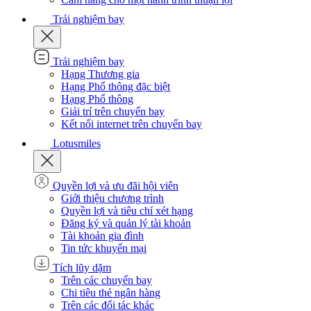
Trải nghiệm bay
Trải nghiệm bay
Hạng Thương gia
Hạng Phổ thông đặc biệt
Hạng Phổ thông
Giải trí trên chuyến bay
Kết nối internet trên chuyến bay
Lotusmiles
Quyền lợi và ưu đãi hội viên
Giới thiệu chương trình
Quyền lợi và tiêu chí xét hạng
Đăng ký và quản lý tài khoản
Tài khoản gia đình
Tin tức khuyến mại
Tích lũy dặm
Trên các chuyến bay
Chi tiêu thẻ ngân hàng
Trên các đối tác khác