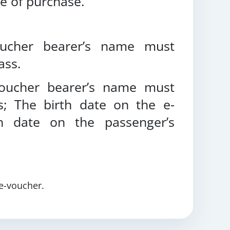
e of purchase.
voucher bearer’s name must
ass.
-voucher bearer’s name must
; The birth date on the e-
h date on the passenger’s
e-voucher.