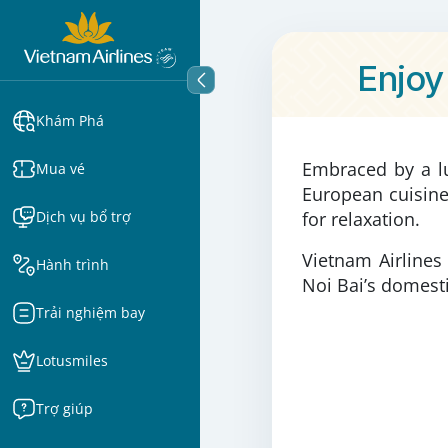
Enjoy
Khám Phá
Embraced by a lu
Mua vé
European cuisine
Dịch vụ bổ trợ
for relaxation.
Vietnam Airlines
Hành trình
Noi Bai’s domesti
Trải nghiệm bay
Lotusmiles
Trợ giúp