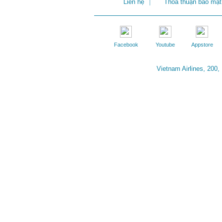
Liên hệ
|
Thỏa thuận bảo mật
Facebook
Youtube
Appstore
Vietnam Airlines, 200