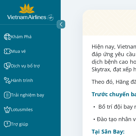
Khám Phá
Hiện nay, Vietna
Mua vé
đáp ứng yêu cầu
dịch bệnh cao h
Dịch vụ bổ trợ
Skytrax, đạt xếp 
Hành trình
Theo đó, Hãng đã
Trước chuyến b
Trải nghiệm bay
• Bố trí đội bay
Lotusmiles
• Đào tạo nhân v
Trợ giúp
Tại Sân Bay: