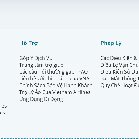
Hỗ Trợ
Pháp Lý
Góp Ý Dịch Vụ
Các Điều Kiện &
Trung tâm trợ giúp
Điều Lệ Vận Ch
Các câu hỏi thường gặp - FAQ
Điều Kiện Sử Dụ
Liên hệ với chi nhánh của VNA
Bảo Mật Thông 
Chính Sách Bảo Vệ Hành Khách
Quy Chế Hoạt Đ
Trợ Lý Ảo Của Vietnam Airlines
Ứng Dụng Di Động
ines
nes