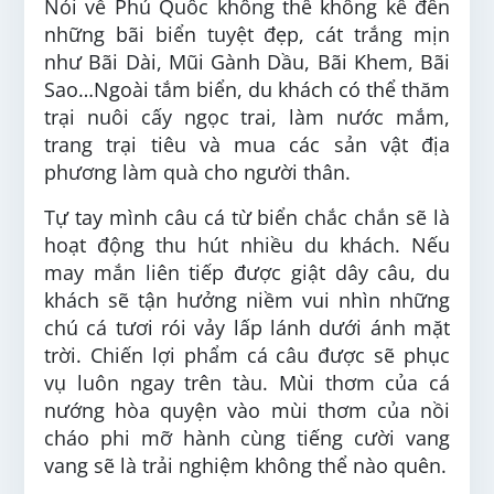
Nói về Phú Quốc không thể không kể đến
những bãi biển tuyệt đẹp, cát trắng mịn
như Bãi Dài, Mũi Gành Dầu, Bãi Khem, Bãi
Sao…Ngoài tắm biển, du khách có thể thăm
trại nuôi cấy ngọc trai, làm nước mắm,
trang trại tiêu và mua các sản vật địa
phương làm quà cho người thân.
Tự tay mình câu cá từ biển chắc chắn sẽ là
hoạt động thu hút nhiều du khách. Nếu
may mắn liên tiếp được giật dây câu, du
khách sẽ tận hưởng niềm vui nhìn những
chú cá tươi rói vảy lấp lánh dưới ánh mặt
trời. Chiến lợi phẩm cá câu được sẽ phục
vụ luôn ngay trên tàu. Mùi thơm của cá
nướng hòa quyện vào mùi thơm của nồi
cháo phi mỡ hành cùng tiếng cười vang
vang sẽ là trải nghiệm không thể nào quên.