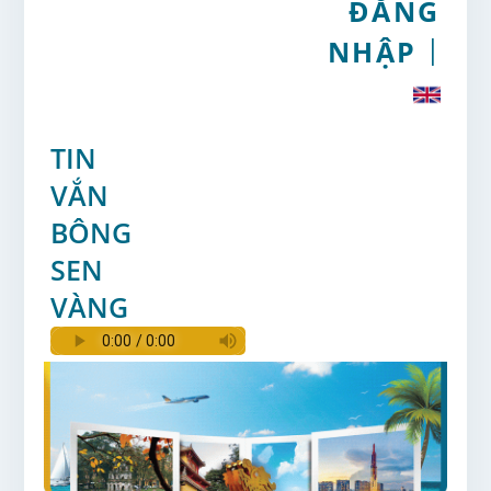
ĐĂNG
BẢN TIN BÔNG
|
SEN VÀNG THÁNG
NHẬP
1/2022
TIN
VẮN
BÔNG
SEN
VÀNG