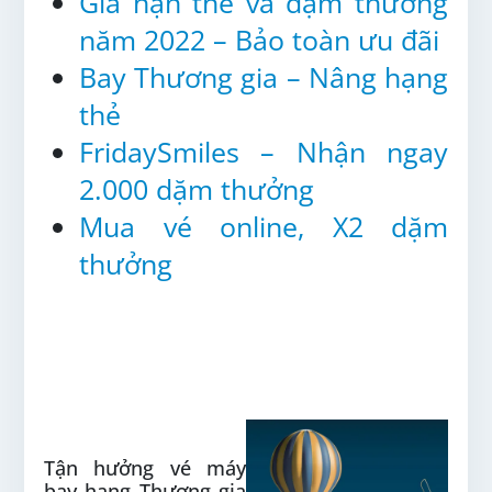
Gia hạn thẻ và dặm thưởng
năm 2022 – Bảo toàn ưu đãi
Bay Thương gia – Nâng hạng
thẻ
FridaySmiles – Nhận ngay
2.000 dặm thưởng
Mua vé online, X2 dặm
thưởng
ƯU ĐÃI ĐỐI TÁC CHƯƠNG
TRÌNH BÔNG SEN VÀNG
Tận hưởng vé máy
bay hạng Thương gia