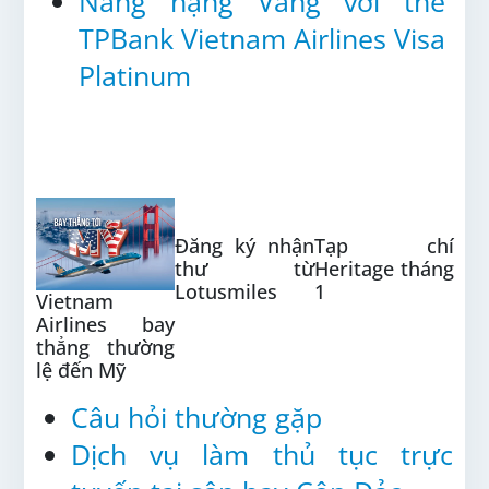
Nâng hạng Vàng với thẻ
TPBank Vietnam Airlines Visa
Platinum
HỘI VIÊN CẦN BIẾT
Đăng ký nhận
Tạp chí
thư từ
Heritage tháng
Lotusmiles
1
Vietnam
Airlines bay
thẳng thường
lệ đến Mỹ
Câu hỏi thường gặp
Dịch vụ làm thủ tục trực