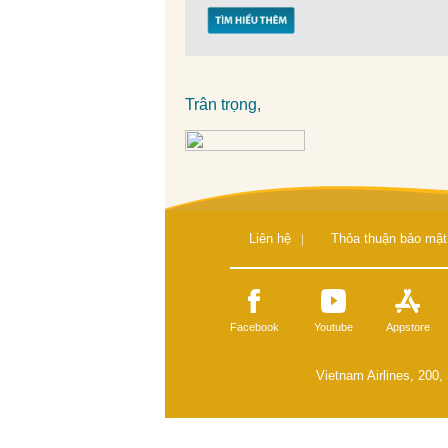
Trân trọng,
Liên hệ
|
Thỏa thuận bảo mật
Facebook
Youtube
Appstore
Vietnam Airlines, 200