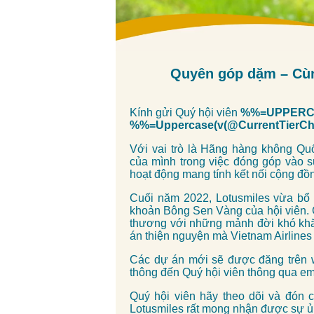
Quyên góp dặm – Cùn
Kính gửi Quý hội viên
%%=UPPERCA
%%=Uppercase(v(@CurrentTier
Với vai trò là Hãng hàng không Quố
của mình trong việc đóng góp vào s
hoạt động mang tính kết nối cộng đồ
Cuối năm 2022, Lotusmiles vừa bổ
khoản Bông Sen Vàng của hội viên. G
thương với những mảnh đời khó kh
án thiện nguyện mà Vietnam Airlines 
Các dự án mới sẽ được đăng trên we
thông đến Quý hội viên thông qua em
Quý hội viên hãy theo dõi và đón c
Lotusmiles rất mong nhận được sự ủn