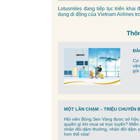
Lotusmiles đang tiếp tục triển kha
dụng di động của Vietnam Airlines tr
Thôn
ĐÀ
Cứ 
vận
gửi
MỘT LẦN CHẠM – TRIỆU CHUYẾN 
Hội viên Bông Sen Vàng được sở hữu
quyền gì khi mua vé trực tuyến? Miễn 
nhân đôi dặm thưởng, nhân đôi dặm x
hơn thế nữa!