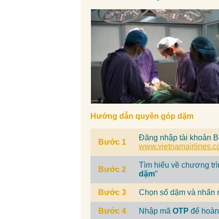
Hướng dẫn quyên góp dặm
Đăng nhập tài khoản B
Bước 1
www.vietnamairlines.
Tìm hiểu về chương trìn
Bước 2
dặm
”
Bước 3
Chọn số dặm và nhấn n
Bước 4
Nhập mã
OTP
để hoàn