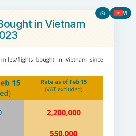
VI
 Bought in Vietnam
2023
 miles/flights bought in Vietnam since
Feb 15
Rate as of Feb 15
(
VAT excluded
)
ded
)
0
2,200,000
550,000