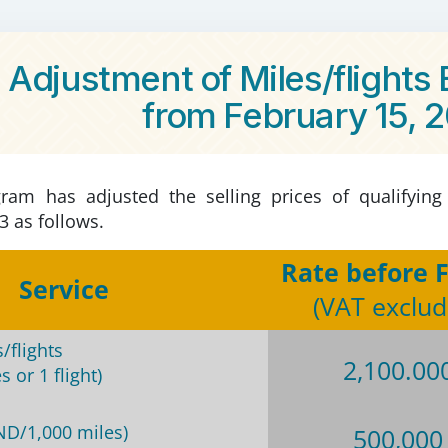
 Adjustment of Miles/flights
from February 15, 
ram has adjusted the selling prices of qualifying
3 as follows.
Rate before 
Service
(
VAT exclu
/flights
2,100.00
 or 1 flight)
ND/1,000 miles)
500,000