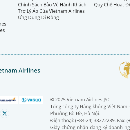
Chính Sách Bảo Vệ Hành Khách
Quy Chế Hoạt Đ
Trợ Lý Ảo Của Vietnam Airlines
Ứng Dụng Di Động
ines
nes
etnam Airlines
© 2025 Vietnam Airlines JSC
Tổng công ty Hàng không Việt Nam -
Phường Bồ Đề, Hà Nội.
Điện thoại: (+84-24) 38272289. Fax: 
Giấy chứng nhận đăng ký doanh ng