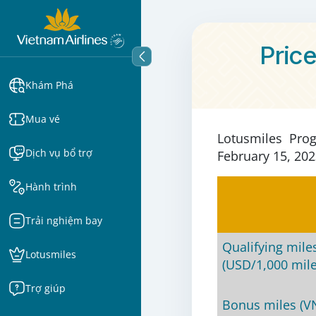
Price
Khám Phá
Mua vé
Lotusmiles Prog
Dịch vụ bổ trợ
February 15, 202
Hành trình
Trải nghiệm bay
Qualifying miles
Lotusmiles
(USD/1,000 miles
Trợ giúp
Bonus miles (V