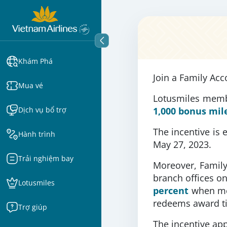
Khám Phá
Join a Family Acc
Mua vé
Lotusmiles membe
Dịch vụ bổ trợ
1,000 bonus mil
The incentive is
Hành trình
May 27, 2023.
Trải nghiệm bay
Moreover, Famil
branch offices o
Lotusmiles
percent
when me
redeems award ti
Trợ giúp
The incentive app