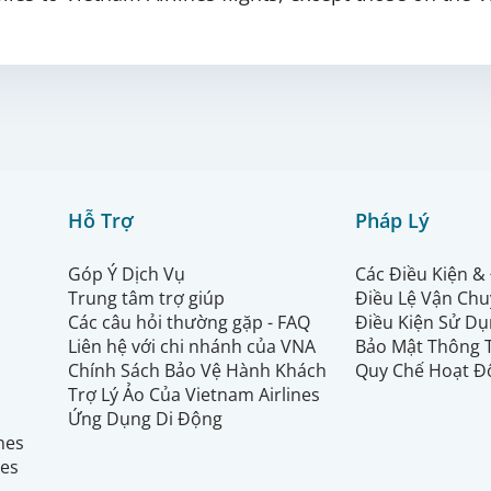
Hỗ Trợ
Pháp Lý
Góp Ý Dịch Vụ
Các Điều Kiện &
Trung tâm trợ giúp
Điều Lệ Vận Ch
Các câu hỏi thường gặp - FAQ
Điều Kiện Sử Dụ
Liên hệ với chi nhánh của VNA
Bảo Mật Thông 
Chính Sách Bảo Vệ Hành Khách
Quy Chế Hoạt Đ
Trợ Lý Ảo Của Vietnam Airlines
Ứng Dụng Di Động
ines
nes