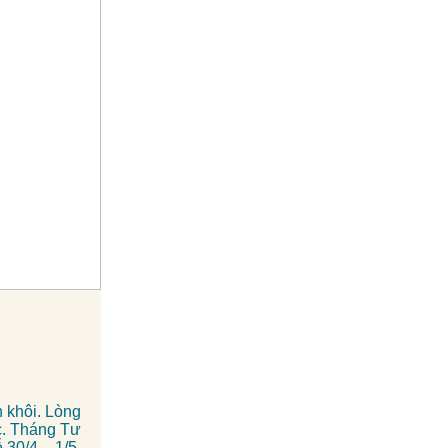
 khôi. Lòng
c.
Tháng Tư
 30/4 – 1/5.