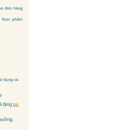
cho đơn hàng
 thực phẩm
sử dụng và
g.
à tặng
tại
thưởng