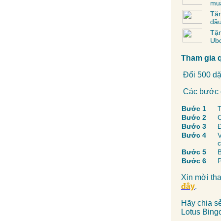
mua
Tặn
đầu
Tặ
Ubo
Tham gia 
Đổi 500 dặ
Các bước 
Bước 1
T
Bước 2
C
Bước 3
Bước 4
V
c
Bước 5
Bước 6
P
Xin mời th
đây
.
Hãy chia s
Lotus Bing