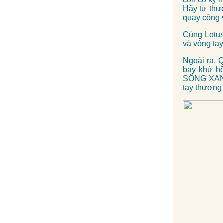
Hãy tự thư
quay công 
Cùng Lotus
và vòng ta
Ngoài ra, 
bay khứ hồ
SỐNG XANH 
tay thương