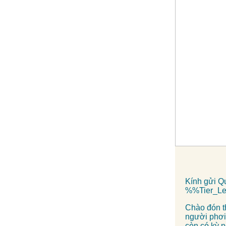
Kính gửi Q
%%Tier_L
Chào đón t
người phơi
còn có kỳ n