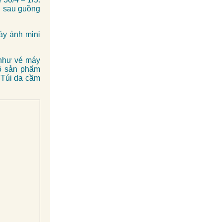
i sau guồng
áy ảnh mini
 như vé máy
bộ sản phẩm
 Túi da cầm