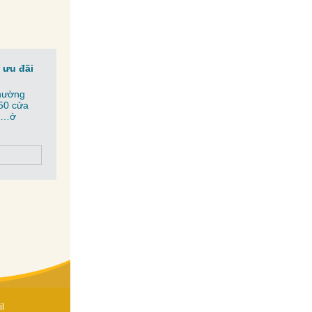
 ưu đãi
thường
50 cửa
pa…ở
l