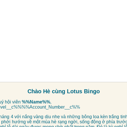
Chào Hè cùng Lotus Bingo
uý hội viên
%%Name%%
,
evel__c%%%%Account_Number__c%%
háng 4 với nắng vàng dịu nhẹ và những bông loa kèn trắng tinh
 phới hướng về một mùa hè rạng ngời, sống động ở phía trướ
ghỉ lễ dài ngày được mong chờ nhất trong năm. Đó là kỳ nghỉ lễ