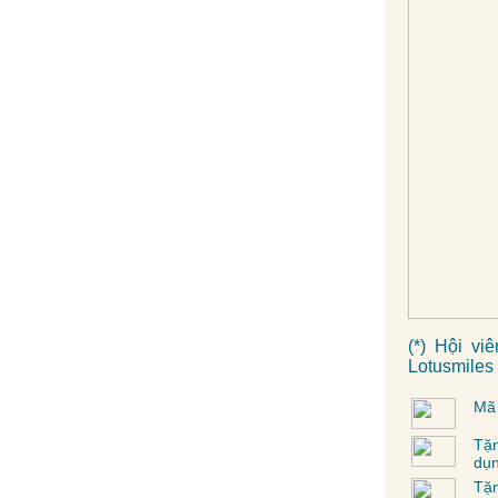
(*) Hội v
Lotusmiles t
Mã 
Tặn
dụn
Tặn