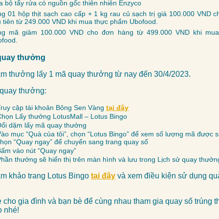
 bộ tẩy rửa có nguồn gốc thiên nhiên Enzyco
g 01 hộp thịt sạch cao cấp + 1 kg rau củ sạch trị giá 100.000 VND 
 tiên từ 249.000 VND khi mua thực phẩm Ubofood.
ng mã giảm 100.000 VND cho đơn hàng từ 499.000 VND khi mua
food.
quay thưởng
m thưởng lấy 1 mã quay thưởng từ nay đến 30/4/2023.
quay thưởng:
ruy cập tài khoản Bông Sen Vàng
tại đây
họn Lấy thưởng LotusMall – Lotus Bingo
Đổi dặm lấy mã quay thưởng
ào mục “Quà của tôi”, chọn “Lotus Bingo” để xem số lượng mã được 
họn “Quay ngay” để chuyển sang trang quay số
Bấm vào nút “Quay ngay”
hần thưởng sẽ hiển thị trên màn hình và lưu trong Lịch sử quay thưởn
am khảo trang Lotus Bingo
tại đây
và xem điều kiện sử dụng qu
ẻ cho gia đình và bạn bè để cùng nhau tham gia quay số trúng 
o nhé!