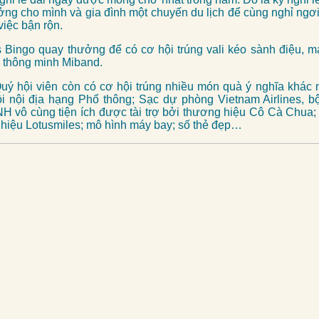
ởng cho mình và gia đình một chuyến du lịch để cùng nghỉ ngơ
việc bận rộn.
 Bingo quay thưởng để có cơ hội trúng
vali kéo sành điệu, m
y thông minh Miband.
Quý hội viên còn có cơ hội trúng nhiều món quà ý nghĩa khác
i nội địa hạng Phổ thông; Sạc dự phòng Vietnam Airlines, 
vô cùng tiện ích được tài trợ bởi thương hiệu Cô Cà Chua;
 hiệu Lotusmiles; mô hình máy bay; số thẻ đẹp…