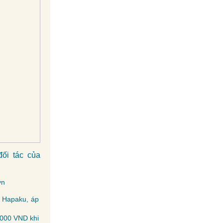
ối tác của
vn
c Hapaku, áp
.000 VND khi