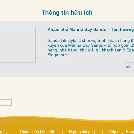
Thông tin hữu ích
Khám phá Marina Bay Sands – Tận hưởng
Sands Lifestyle là chương trình khách hàng 
xuyên của Marina Bay Sands – tổ hợp gồm 2
hàng, nhà hàng, khu giải trí, khách sạn & S
Singapore.
ên hệ
|
Thỏa thuận bảo mật
|
Ngừng đăng ký
|
Cập nhật Emai