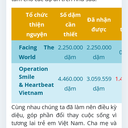
Tổ chức
Số dặm
Đã nhận
C
thiện
cần
được
th
nguyệ
n
thiết
Facing The
2.2
50.000
2.250.000
0 
World
dặm
dặm
Operation
Smile
4.460.000
3.059.559
1.40
& Heartbeat
dặm
dặm
d
Vietnam
Cùng nhau chúng ta đã làm nên điều kỳ
diệu, góp phần đổi thay cuộc sống vì
tương lai trẻ em Việt Nam. Cha mẹ và