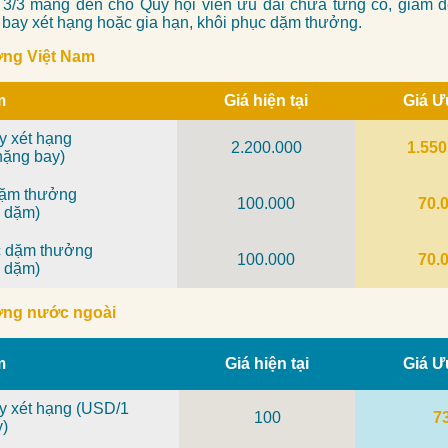
3/3 mang đến cho Quý hội viên ưu đãi chưa từng có, giảm 
bay xét hạng hoặc gia hạn, khôi phục dặm thưởng.
ường Việt Nam
m
Giá hiện tại
Giá Ư
y xét hạng
2.200.000
1.550
hặng bay)
dặm thưởng
100.000
70.
 dặm)
c dặm thưởng
100.000
70.
 dặm)
ường nước ngoài
m
Giá hiện tại
Giá Ư
y xét hạng (USD/1
100
7
y)