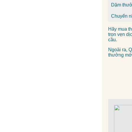
Dặm thư
Chuyển n
Hãy mua th
trọn vẹn dị
cầu.
Ngoài ra, Q
thưởng mới