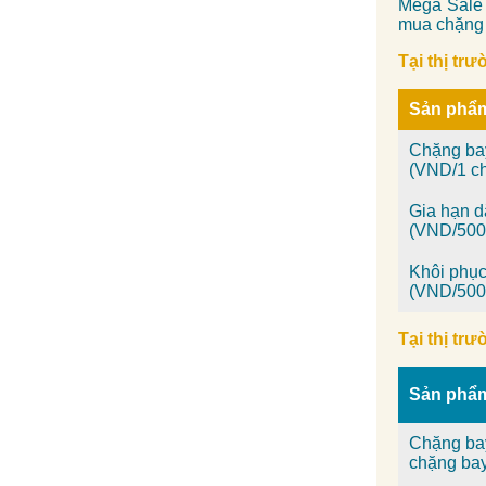
Mega Sale 
mua chặng 
Tại thị tr
Sản phẩ
Chặng ba
(VND/1 c
Gia hạn 
(VND/500
Khôi phụ
(VND/500
Tại thị tr
Sản phẩ
Chặng ba
chặng ba