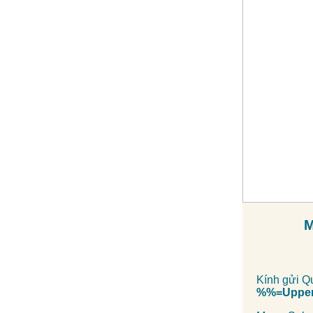
M
Kính gửi Q
%%=Upper