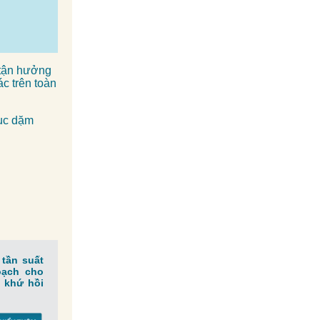
 tận hưởng
ác trên toàn
hục dặm
 tần suất
oạch cho
é khứ hồi