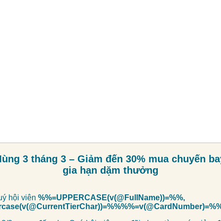
ùng 3 tháng 3 – Giảm đến 30% mua chuyến ba
gia hạn dặm thưởng
uý hội viên
%%=UPPERCASE(v(@FullName))=%%,
case(v(@CurrentTierChar))=%%%%=v(@CardNumber)=%