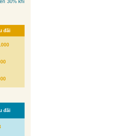
đến 30% khi
u đãi
.000
000
000
u đãi
3