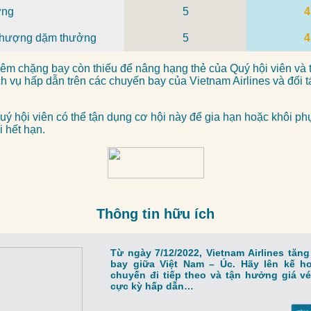
ởng
5
4
hượng dặm thưởng
5
4
êm chặng bay còn thiếu để nâng hạng thẻ của Quý hội viên và
ch vụ hấp dẫn trên các chuyến bay của Vietnam Airlines và đối t
uý hội viên có thể tận dụng cơ hội này để gia hạn hoặc khôi p
 hết hạn.
Thông tin hữu ích
Từ ngày 7/12/2022, Vietnam Airlines tăng
bay giữa Việt Nam – Úc. Hãy lên kế h
chuyến đi tiếp theo và tận hưởng giá v
cực kỳ hấp dẫn…