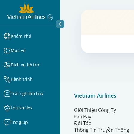
Khám Phá
Mua vé
Dịch vụ bổ trợ
Hành trình
Trải nghiệm bay
Vietnam Airlines
Lotusmiles
Giới Thiệu Công Ty
Đội Bay
Trợ giúp
Đối Tác
Thông Tin Truyền Thông