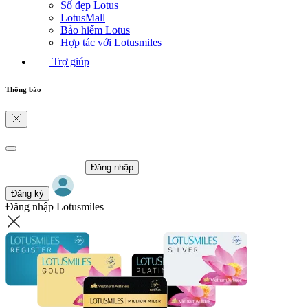
Số đẹp Lotus
LotusMall
Bảo hiểm Lotus
Hợp tác với Lotusmiles
Trợ giúp
Thông báo
Đăng nhập
Đăng ký
Đăng nhập Lotusmiles