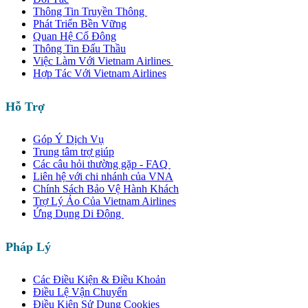
Thông Tin Truyền Thông
Phát Triển Bền Vững
Quan Hệ Cổ Đông
Thông Tin Đấu Thầu
Việc Làm Với Vietnam Airlines
Hợp Tác Với Vietnam Airlines
Hỗ Trợ
Góp Ý Dịch Vụ
Trung tâm trợ giúp
Các câu hỏi thường gặp - FAQ
Liên hệ với chi nhánh của VNA
Chính Sách Bảo Vệ Hành Khách
Trợ Lý Ảo Của Vietnam Airlines
Ứng Dụng Di Động
Pháp Lý
Các Điều Kiện & Điều Khoản
Điều Lệ Vận Chuyển
Điều Kiện Sử Dụng Cookies