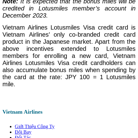
Note:
It is expected that the bonus miles will be
credited in Lotusmiles member’s account in
December 2023.
Vietnam Airlines Lotusmiles Visa credit card is
Vietnam Airlines’ only co-branded credit card
product in the Japanese market. Apart from the
above incentives extended to Lotusmiles
members for enrolling a new card, Vietnam
Airlines Lotusmiles Visa credit cardholders can
also accumulate bonus miles when spending by
the card at the rate: JPY 100 = 1 Lotusmiles
mile.
Vietnam Airlines
Giới Thiệu Công Ty
Đội Bay
Đối Tác