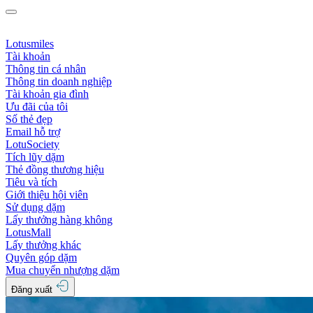
Lotusmiles
Tài khoản
Thông tin cá nhân
Thông tin doanh nghiệp
Tài khoản gia đình
Ưu đãi của tôi
Số thẻ đẹp
Email hỗ trợ
LotuSociety
Tích lũy dặm
Thẻ đồng thương hiệu
Tiêu và tích
Giới thiệu hội viên
Sử dụng dặm
Lấy thưởng hàng không
LotusMall
Lấy thưởng khác
Quyên góp dặm
Mua chuyển nhượng dặm
Đăng xuất