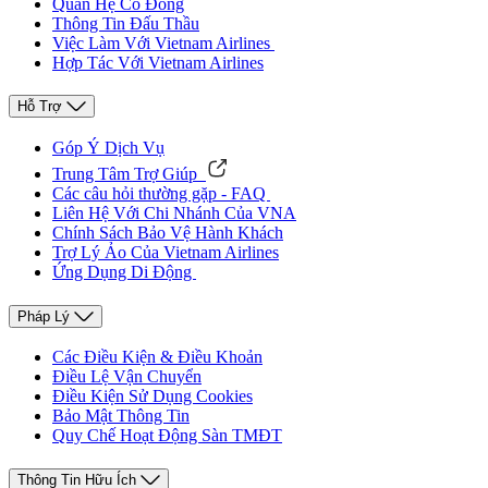
Quan Hệ Cổ Đông
Thông Tin Đấu Thầu
Việc Làm Với Vietnam Airlines
Hợp Tác Với Vietnam Airlines
Hỗ Trợ
Góp Ý Dịch Vụ
Trung Tâm Trợ Giúp
Các câu hỏi thường gặp - FAQ
Liên Hệ Với Chi Nhánh Của VNA
Chính Sách Bảo Vệ Hành Khách
Trợ Lý Ảo Của Vietnam Airlines
Ứng Dụng Di Động
Pháp Lý
Các Điều Kiện & Điều Khoản
Điều Lệ Vận Chuyển
Điều Kiện Sử Dụng Cookies
Bảo Mật Thông Tin
Quy Chế Hoạt Động Sàn TMĐT
Thông Tin Hữu Ích