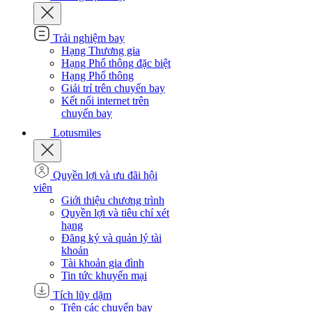
Trải nghiệm bay
Hạng Thương gia
Hạng Phổ thông đặc biệt
Hạng Phổ thông
Giải trí trên chuyến bay
Kết nối internet trên
chuyến bay
Lotusmiles
Quyền lợi và ưu đãi hội
viên
Giới thiệu chương trình
Quyền lợi và tiêu chí xét
hạng
Đăng ký và quản lý tài
khoản
Tài khoản gia đình
Tin tức khuyến mại
Tích lũy dặm
Trên các chuyến bay