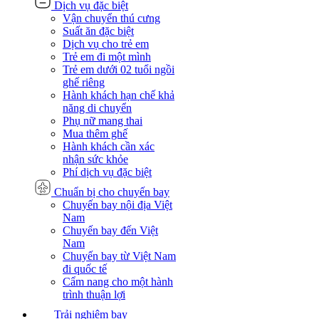
Dịch vụ đặc biệt
Vận chuyển thú cưng
Suất ăn đặc biệt
Dịch vụ cho trẻ em
Trẻ em đi một mình
Trẻ em dưới 02 tuổi ngồi
ghế riêng
Hành khách hạn chế khả
năng di chuyển
Phụ nữ mang thai
Mua thêm ghế
Hành khách cần xác
nhận sức khỏe
Phí dịch vụ đặc biệt
Chuẩn bị cho chuyến bay
Chuyến bay nội địa Việt
Nam
Chuyến bay đến Việt
Nam
Chuyến bay từ Việt Nam
đi quốc tế
Cẩm nang cho một hành
trình thuận lợi
Trải nghiệm bay