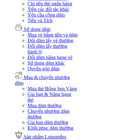
Chi tiêu thẻ ngân hàng
Trên các đối tác khác
Yêu cầu cộng dặm
Tiêu và Tích
Sử dụng dặm
Mua vé bằng tiền và dặm
Đổi dặm lấy vé thưởng
Đổi dặm lấy thưởng
hành lý
Đổi dặm nâng hạng vé
Sử dụng dặm khác
Quyên góp dặm
Mua & chuyển nhượng
dặm
Mua thẻ Bông Sen Vàng
Gia hạn & Nâng hạng
thẻ
Mua dặm thưởng
Chuyển nhượng dặm
thưởng
Gia hạn dặm thưởng
Khôi phục dặm thưởng
Sản phẩm Lotusmiles