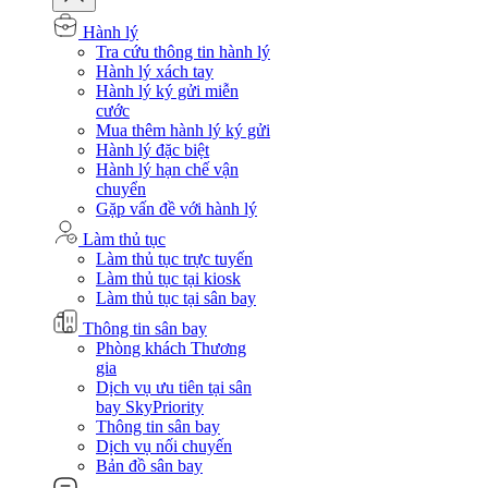
Hành lý
Tra cứu thông tin hành lý
Hành lý xách tay
Hành lý ký gửi miễn
cước
Mua thêm hành lý ký gửi
Hành lý đặc biệt
Hành lý hạn chế vận
chuyển
Gặp vấn đề với hành lý
Làm thủ tục
Làm thủ tục trực tuyến
Làm thủ tục tại kiosk
Làm thủ tục tại sân bay
Thông tin sân bay
Phòng khách Thương
gia
Dịch vụ ưu tiên tại sân
bay SkyPriority
Thông tin sân bay
Dịch vụ nối chuyến
Bản đồ sân bay