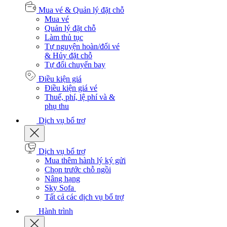
Mua vé & Quản lý đặt chỗ
Mua vé
Quản lý đặt chỗ
Làm thủ tục
Tự nguyện hoàn/đổi vé
& Hủy đặt chỗ
Tự đổi chuyến bay
Điều kiện giá
Điều kiện giá vé
Thuế, phí, lệ phí và &
phụ thu
Dịch vụ bổ trợ
Dịch vụ bổ trợ
Mua thêm hành lý ký gửi
Chọn trước chỗ ngồi
Nâng hạng
Sky Sofa
Tất cả các dịch vụ bổ trợ
Hành trình