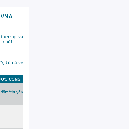
V VNA
 thưởng và
u nhé!
D, kể cả vé
ƯỢC CỘNG
 dặm/chuyến