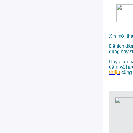
Xin mời th
Để tích dặm
dụng hay sử
Hãy gia nhậ
dặm và hư
thiệu
cũng 