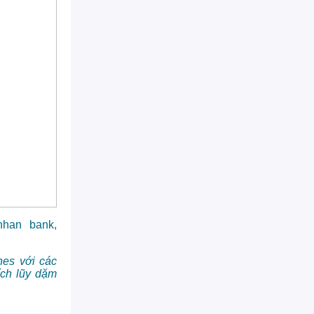
han bank,
nes với các
ích lũy dặm