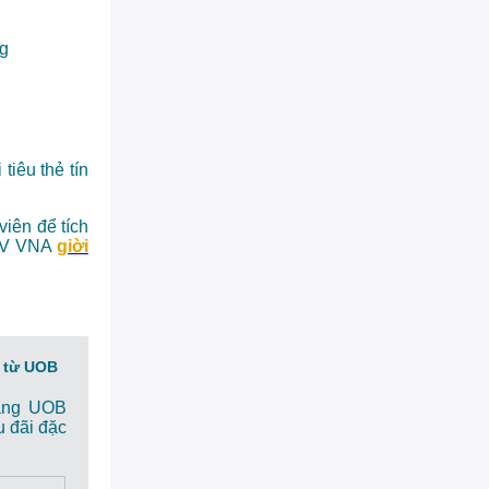
ng
tiêu thẻ tín
viên để tích
BNV VNA
giời
 từ UOB
hàng UOB
 đãi đặc