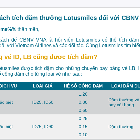
cách tích dặm thưởng Lotusmiles đối với CBN
ame%%
thân mến,
cách để CBNV VNA là hội viên Lotusmiles có thể tích dặm
i với Vietnam Airlines và các đối tác. Cùng Lotusmiles tìm hiể
g vé ID, LB cũng được tích dặm?
otusmiles được tích dặm cho những chuyến bay bằng vé LB, I
ố cộng dặm cho từng loại vé như sau:
DỊCH VỤ
LOẠI GIÁ
HỆ SỐ CỘNG DẶM
LOẠI DẶM Đ
1.20
Dặm thưởng và
ặc biệt
ID25, ID50
0.80
bay xét hạng
0.60
0.25
ặc biệt
ID75, ID90
0.15
Dặm thưởng
0.10