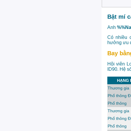
Bật mí 
Anh
%%N
Có nhiều 
hưởng ưu đã
Bay bằn
Hội viên L
ID90. Hệ s
HẠNG 
Thương gia
Phổ thông Đ
Phổ thông
Thương gia
Phổ thông Đ
Phổ thông