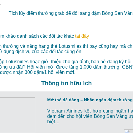
Tích lũy điểm thưởng grab để đổi sang dặm Bông Sen Và
am khảo danh sách các đối tác khác
tại đây
 thưởng và nâng hạng thẻ Lotusmiles thì bay cũng hay mà chi 
 dụng dịch vụ của các đối tác cũng ổn!
p Lotusmiles hoặc giới thiệu cho gia đình, bạn bè đăng ký hội 
ởng ưu đãi? Hội viên mới được tặng 1.000 dặm thưởng. C
được nhận 300 dặm/1 hội viên mới.
Thông tin hữu ích
Mở thẻ dễ dàng – Nhận ngàn dặm thưởng
Vietnam Airlines kết hợp cùng ngân 
đem đến cho hội viên Bông Sen Vàng ưu
biệt…