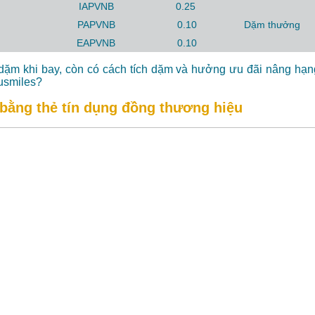
IAPVNB
0.25
PAPVNB
0.10
Dặm thưởng
EAPVNB
0.10
 dặm khi bay, còn có cách tích dặm và hưởng ưu đãi nâng hạng
tusmiles?
 bằng thẻ tín dụng đồng thương hiệu