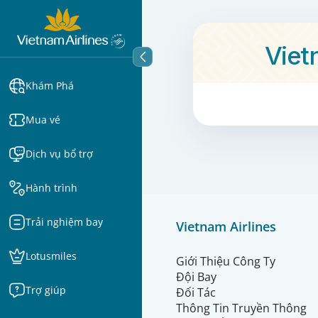
Viet
Khám Phá
Mua vé
Dịch vụ bổ trợ
Hành trình
Trải nghiệm bay
Vietnam Airlines
Lotusmiles
Giới Thiệu Công Ty
Đội Bay
Trợ giúp
Đối Tác
Thông Tin Truyền Thông