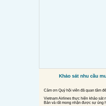
Khảo sát nhu cầu mu
Cảm ơn Quý hội viên đã quan tâm đến
Vietnam Airlines th
ự
c hi
ệ
n kh
ả
o sát 
B
ả
n và r
ấ
t mong nh
ậ
n đ
ượ
c s
ự
ủ
ng 