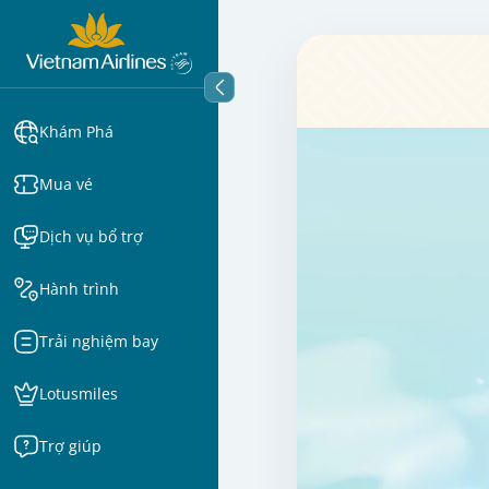
Khám Phá
Mua vé
Dịch vụ bổ trợ
Hành trình
Trải nghiệm bay
Lotusmiles
Trợ giúp