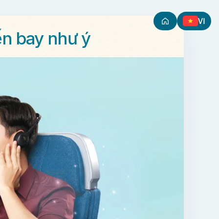
VI
ến bay như ý