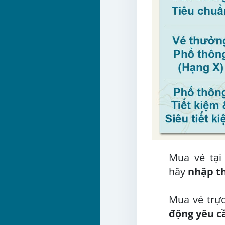
Mua vé tại
hãy
nhập th
Mua vé trực
động yêu cầ