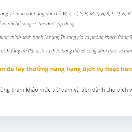
hạng vé mua với hạng đặt chỗ W,
Z,
U,
Y,
B,
M,
S,
H,
K,
L,
Q,
N,
R
 và phí bổ sung có thể được áp dụng.
ụng chính sách hành lý hạng Thương gia và phòng khách Bông Se
được hưởng ưu đãi dịch vụ theo hạng thẻ và cộng dặm theo vé mu
ản để lấy thưởng nâng hạng dịch vụ hoặc hàn
 lòng tham khảo mức trừ dặm và tiền dành cho dịch