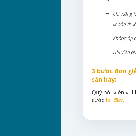
–
Chỉ nâng 
khoản thuế
–
Không áp d
–
H
ội viên 
3 bước đơn gi
sân bay:
Quý hội viên vui
cước
tại đây
.