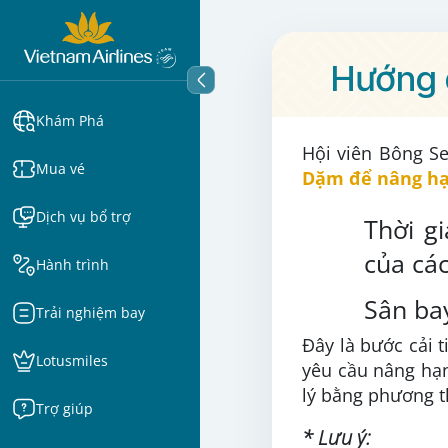
Hướng d
Khám Phá
Hội viên Bông Se
Mua vé
Dặm để nâng hạ
Dịch vụ bổ trợ
Thời g
của cá
Hành trình
Sân ba
Trải nghiệm bay
Đây là bước cải t
Lotusmiles
yêu cầu nâng hạn
lý bằng phương 
Trợ giúp
* Lưu ý: