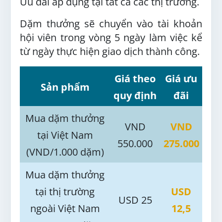
Ưu đãi áp dụng tại tất cả các thị trường.
Dặm thưởng sẽ chuyển vào tài khoản
hội viên trong vòng 5 ngày làm việc kể
từ ngày thực hiện giao dịch thành công.
G
iá theo
G
iá ưu
Sản phẩm
quy định
đãi
M
ua dặm thưởng
VND
VND
tại Việt Nam
550.000
275.000
(VND/1.000 dặm)
M
ua dặm thưởng
tại thị trường
USD
USD 25
ngoài
Việt Nam
12,5