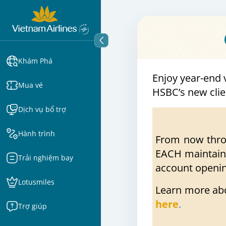
Khám Phá
Enjoy year-end 
Mua vé
HSBC’s new clie
Dịch vụ bổ trợ
Hành trình
From now thro
EACH maintaini
Trải nghiệm bay
account openin
Lotusmiles
Learn more abo
here
.
Trợ giúp