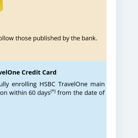
follow those published by the bank.
velOne Credit Card
lly enrolling HSBC TravelOne main
(*)
ion within 60 days
from the date of