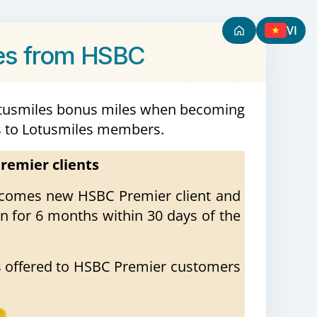
VI
ves from HSBC
 Lotusmiles bonus miles when becoming
es to Lotusmiles members.
remier clients
comes new HSBC Premier client and
n for 6 months within 30 days of the
ts offered to HSBC Premier customers