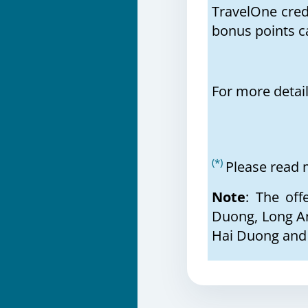
TravelOne cred
bonus points ca
For more detai
(*)
Please read
Note
: The off
Duong, Long An
Hai Duong and