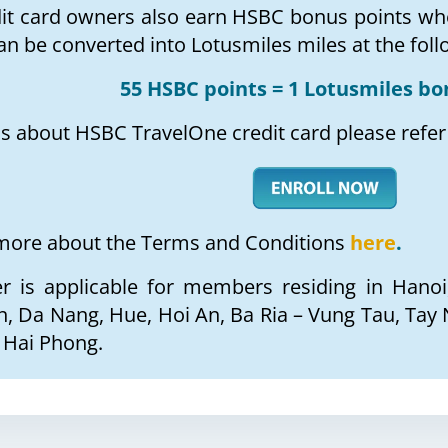
it card owners also earn HSBC bonus points wh
n be converted into Lotusmiles miles at the foll
55 HSBC points = 1 Lotusmiles bo
ls about HSBC TravelOne credit card please refer
 more about the Terms and Conditions
here
.
er is applicable for members residing in Hano
, Da Nang, Hue, Hoi An, Ba Ria – Vung Tau, Tay 
 Hai Phong.