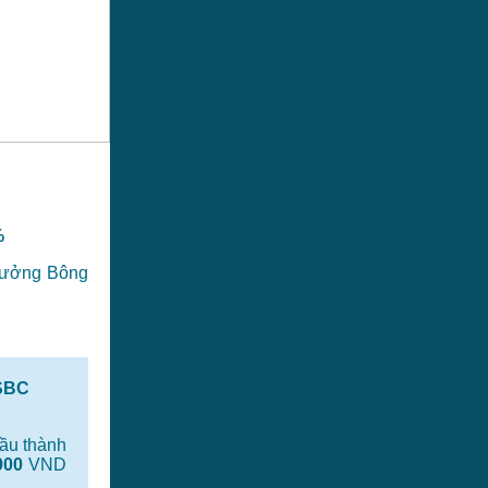
%
thưởng Bông
HSBC
ầu thành
000
VND