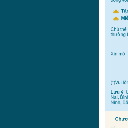
trong vò
Tặ
Mi
Chủ thẻ 
thưởng 
Xin mời
(*)Vui l
Lưu ý
: 
Nai, Bì
Ninh, B
Chươn