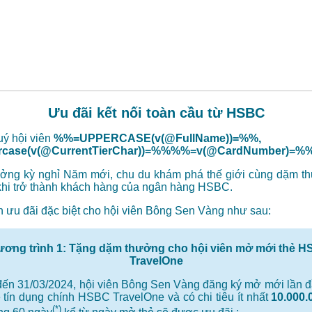
Ưu đãi kết nối toàn cầu từ HSBC
uý hội viên
%%=UPPERCASE(v(@FullName))=%%,
case(v(@CurrentTierChar))=%%%%=v(@CardNumber)=%
ởng kỳ nghỉ Năm mới, chu du khám phá thế giới cùng dặm 
hi trở thành khách hàng của ngân hàng HSBC.
ưu đãi đặc biệt cho hội viên Bông Sen Vàng như sau:
ơng trình 1: Tặng dặm thưởng cho hội viên mở mới thẻ 
TravelOne
đến 31/03/2024, hội viên Bông Sen Vàng đăng ký mở mới lần đ
 tín dụng chính HSBC TravelOne và có chi tiêu ít nhất
10.000.
(*)