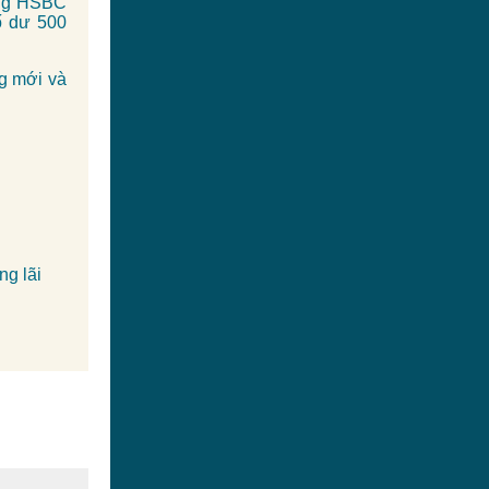
àng HSBC
ố dư 500
ng mới và
ng lãi