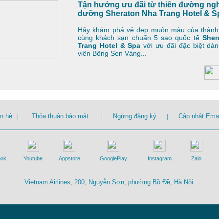
Tận hưởng ưu đãi từ thiên đường ngh
dưỡng
Sheraton Nha Trang Hotel & S
Hãy khám phá vẻ đẹp muôn màu của thành
cùng khách sạn chuẩn 5 sao quốc tế
Sher
Trang
Hotel & Spa
với ưu đãi đặc biệt dàn
viên Bông Sen Vàng
...
ên hệ
|
Thỏa thuận bảo mật
|
Ngừng đăng ký
|
Cập nhật Emai
ook
Youtube
Appstore
GooglePlay
Instagram
Zalo
Vietnam Airlines, 200, Nguyễn Sơn, phường Bồ Đề, Hà Nội.