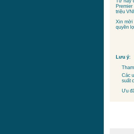
Từ nay 
Premier
triệu VN
Xin mời 
quyền lợ
Lưu ý
:
Tham
Các ư
suất 
Ưu đã