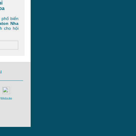
ỉ
pa
 phố biển
aton Nha
h cho hội
l
Website