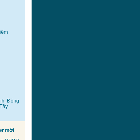
Điểm
nh, Đồng
 Tây
er mới