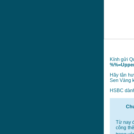
Kính gửi Q
%%=Upper
Hãy tận hư
Sen Vàng k
HSBC dành 
Chư
Từ nay 
công thẻ