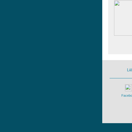
Li
Faceb