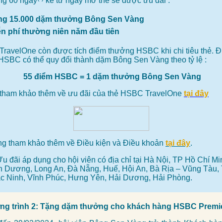
ng 60 ngày
kể từ ngày mở thẻ sẽ được ưu đãi :
ng 15.000 dặm thưởng Bông Sen Vàng
ễn phí thường niên năm đầu tiên
TravelOne còn được tích điểm thưởng HSBC khi chi tiêu thẻ. 
HSBC có thể quy đổi thành dặm Bông Sen Vàng theo tỷ lệ :
55 điểm HSBC = 1 dặm thưởng Bông Sen Vàng
 tham khảo thêm về ưu đãi của thẻ HSBC TravelOne
tại đây
òng tham khảo thêm về Điều kiện và Điều khoản
tại đây
.
Ưu đãi áp dụng cho hội viên có địa chỉ tại
Hà Nội, TP Hồ Chí Mi
nh Dương, Long An, Đà Nẵng, Huế, Hội An, Bà Rịa – Vũng Tàu,
ắc Ninh, Vĩnh Phúc, Hưng Yên, Hải Dương, Hải Phòng.
g trình 2: Tặng dặm thưởng cho khách hàng HSBC Premi