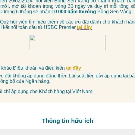
đến 29/02/2024
,
hội viên Bông Sen Vàng trở thành Khách h
 mới, mở tài khoản trong vòng 30 ngày và duy trì mỗi tổng s
D trong 6 tháng sẽ nhận
10.000 dặm thưởng
Bông Sen Vàng.
Quý hội viên tìm hiểu thêm về các ưu đãi dành cho khách hà
i kết nối toàn cầu từ HSBC Premier
tại đây
 khảo
Điều khoản và điều kiện
tại đây
u đãi không áp dụng đồng thời. Lãi suất tiền gửi áp dụng tại bả
công bố của Ngân hàng.
i chỉ áp dụng cho Khách hàng tại Việt Nam.
Thông tin hữu ích