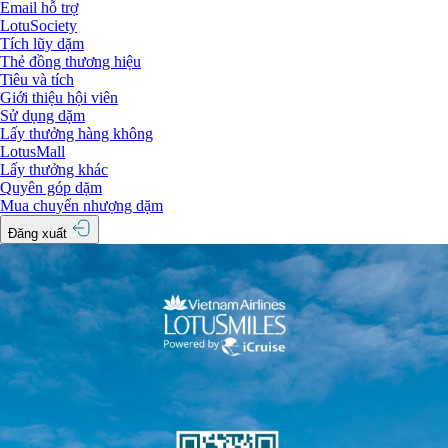
Email hỗ trợ
LotuSociety
Tích lũy dặm
Thẻ đồng thương hiệu
Tiêu và tích
Giới thiệu hội viên
Sử dụng dặm
Lấy thưởng hàng không
LotusMall
Lấy thưởng khác
Quyên góp dặm
Mua chuyển nhượng dặm
Đăng xuất