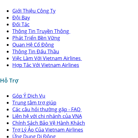
Giới Thiệu Công Ty
Đội Bay
Đối Tác
Thông Tin Truyền Thông
Phát Triển Bền Vững
Quan Hệ Cổ Đông
Thông Tin Đấu Thầu
Việc Làm Với Vietnam Airlines
Hợp Tác Với Vietnam Airlines
Hỗ Trợ
Góp Ý Dịch Vụ
Trung tâm trợ giúp
Các câu hỏi thường gặp - FAQ
Liên hệ với chi nhánh của VNA
Chính Sách Bảo Vệ Hành Khách
Trợ Lý Ảo Của Vietnam Airlines
Ứng Dụng Di Động