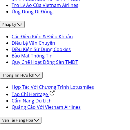
Trợ Lý Ảo Của Vietnam Airlines
Ứng Dụng Di Động
Pháp Lý
Các Điều Kiện & Điều Khoản
Điều Lệ Vận Chuyển
Điều Kiện Sử Dụng Cookies
Bảo Mật Thông Tin
Quy Chế Hoạt Động Sàn TMĐT
Thông Tin Hữu Ích
Hợp Tác Với Chương Trình Lotusmiles
Tạp Chí Heritage
Cẩm Nang Du Lịch
Quảng Cáo Với Vietnam Airlines
Vận Tải Hàng Hóa