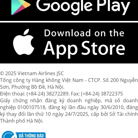
© 2025 Vietnam Airlines JSC
Tổng công ty Hàng không Việt Nam - CTCP. Số 200 Nguyễn
Sơn, Phường Bồ Đề, Hà Nội.
Điện thoại: (+84-24) 38272289. Fax: (+84-24) 38722375
Giấy chứng nhận đăng ký doanh nghiệp, mã số doanh
nghiệp 0100107518, đăng ký lần đầu ngày 30/6/2010, đăng
ký thay đổi lần thứ 10 ngày 24/7/2025, cấp bởi Sở Tài chính
Thành phố Hà Nội.