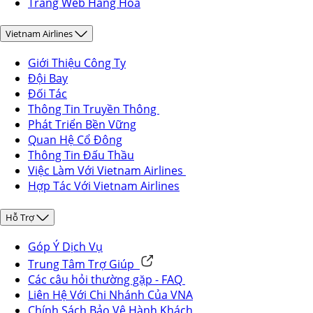
Trang Web Hàng Hoá
Vietnam Airlines
Giới Thiệu Công Ty
Đội Bay
Đối Tác
Thông Tin Truyền Thông
Phát Triển Bền Vững
Quan Hệ Cổ Đông
Thông Tin Đấu Thầu
Việc Làm Với Vietnam Airlines
Hợp Tác Với Vietnam Airlines
Hỗ Trợ
Góp Ý Dịch Vụ
Trung Tâm Trợ Giúp
Các câu hỏi thường gặp - FAQ
Liên Hệ Với Chi Nhánh Của VNA
Chính Sách Bảo Vệ Hành Khách