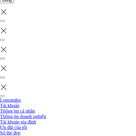
Đóng
Lotusmiles
Tài khoản
Thông tin cá nhân
Thông tin doanh nghiệp
Tài khoản gia đình
Ưu đãi của tôi
Số thẻ đẹp