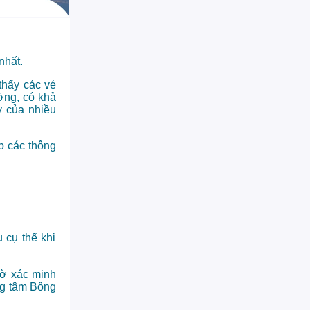
nhất.
thấy các vé
ờng, có khả
y của nhiều
p các thông
 cụ thể khi
hờ xác minh
ung tâm Bông