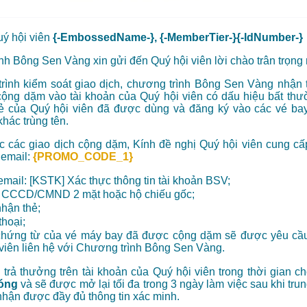
uý hội viên
{-EmbossedName-}, {-MemberTier-}{-IdNumber-}
h Bông Sen Vàng xin gửi đến Quý hội viên lời chào trân trọng 
trình kiểm soát giao dịch, chương trình Bông Sen Vàng nhận 
ộng dặm vào tài khoản của Quý hội viên có dấu hiệu bất thư
ẻ của Quý hội viên đã được dùng và đăng ký vào các vé ba
hác trùng tên.
c các giao dịch cộng dặm, Kính đề nghị Quý hội viên cung cấ
 email:
{PROMO_CODE_1}
email: [KSTK] Xác thực thông tin tài khoản BSV;
 CCCD/CMND 2 mặt hoặc hộ chiếu gốc;
nhận thẻ;
thoại;
chứng từ của vé máy bay đã được cộng dặm sẽ được yêu cầu
viên liên hệ với Chương trình Bông Sen Vàng.
trả thưởng trên tài khoản của Quý hội viên trong thời gian c
đóng
và sẽ được mở lại tối đa trong 3 ngày làm việc sau khi tr
hận được đầy đủ thông tin xác minh.