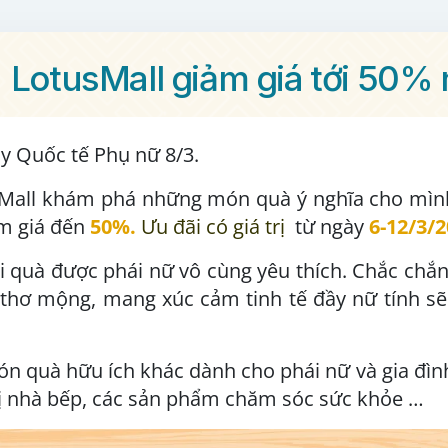
LotusMall giảm giá tới 50% 
 Quốc tế Phụ nữ 8/3.
Mall khám phá những món quà ý nghĩa cho mình
ảm giá đến
50%.
Ưu đãi có giá trị
từ ngày
6-12/3/
i quà được phái nữ vô cùng yêu thích. Chắc chắn,
s thơ mộng, mang xúc cảm tinh tế đầy nữ tính s
n quà hữu ích khác dành cho phái nữ và gia đìn
bị nhà bếp, các sản phẩm chăm sóc sức khỏe …