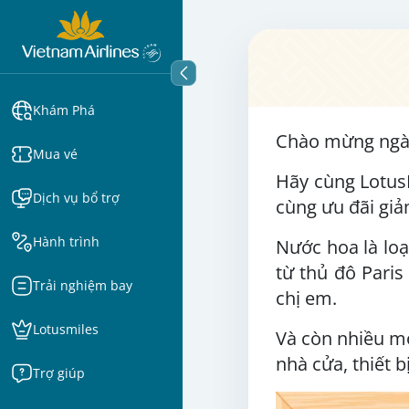
Khám Phá
Chào mừng ngày
Mua vé
Hãy cùng Lotus
Dịch vụ bổ trợ
cùng ưu đãi gi
Hành trình
Nước hoa là loạ
từ thủ đô Pari
Trải nghiệm bay
chị em.
Lotusmiles
Và còn nhiều mó
nhà cửa, thiết 
Trợ giúp