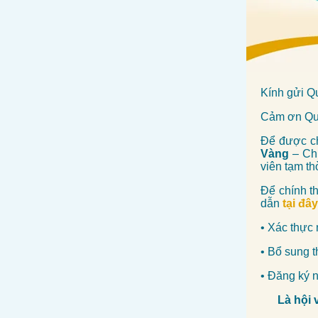
Kính gửi Q
Cảm ơn Quý
Để được ch
Vàng
– Chư
viên tạm th
Để chính t
dẫn
tại đây
• Xác thực 
• Bổ sung t
• Đăng ký n
Là hội 