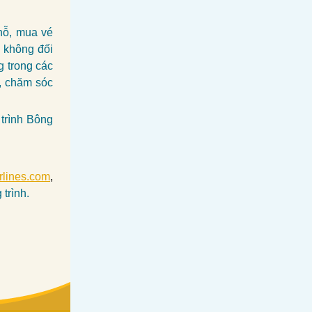
chỗ, mua vé
g không đối
g trong các
e, chăm sóc
trình Bông
rlines.com
,
trình.