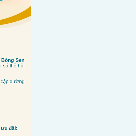
h Bông Sen
 số thẻ hội
y cập đường
 ưu đãi: