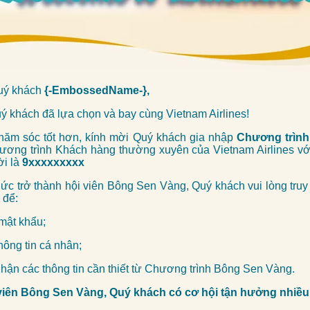
uý khách
{-EmbossedName-},
 khách đã lựa chọn và bay cùng Vietnam Airlines!
ăm sóc tốt hơn, kính mời Quý khách gia nhập
Chương trìn
ơng trình Khách hàng thường xuyên của Vietnam Airlines với
ời là
9xxxxxxxxx
hức trở thành hội viên Bông Sen Vàng, Quý khách vui lòng tru
để:
mật khẩu;
hông tin cá nhân;
hận các thông tin cần thiết từ Chương trình Bông Sen Vàng.
viên Bông Sen Vàng, Quý khách có cơ hội tận hưởng nhiều