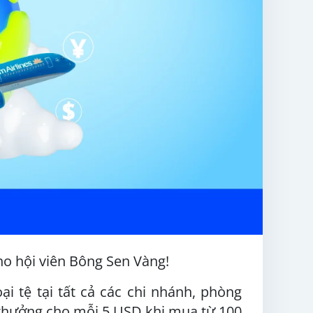
ho hội viên Bông Sen Vàng!
ại tệ tại tất cả các chi nhánh, phòng
m thưởng cho mỗi 5 USD khi mua từ 100