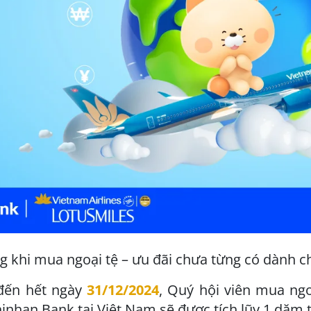
 khi mua ngoại tệ – ưu đãi chưa từng có dành c
đến hết ngày
31/12/2024
, Quý hội viên mua ngo
hinhan Bank tại Việt Nam sẽ được tích lũy 1 dặ