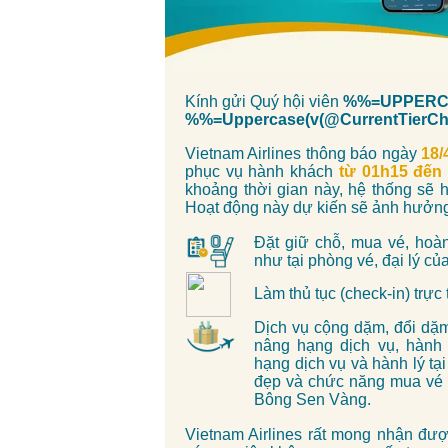
Kính gửi Quý hội viên
%%=UPPERCA
%%=Uppercase(v(@CurrentTier
Vietnam Airlines thông báo ngày
18/
phục vụ hành khách
từ 01h15 đến
khoảng thời gian này, hệ thống sẽ 
H
oạt động này dự kiến sẽ ảnh hưởng
Đặt giữ chỗ, mua vé, hoà
như tại phòng vé, đại lý củ
Làm thủ tục (check-in) trực 
Dịch vụ cộng dặm, đổi dặ
nâng hạng dịch vụ, hành
hạng dịch vụ và hành lý t
đẹp và chức năng mua vé 
Bông Sen Vàng.
Vietnam Airlines rất mong nhận đượ