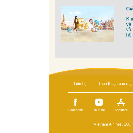
Gi
Khi
và
và
hộ
Liên hệ
|
Thỏa thuận bảo mật
Facebook
Youtube
Appstore
Vietnam Airlines, 200