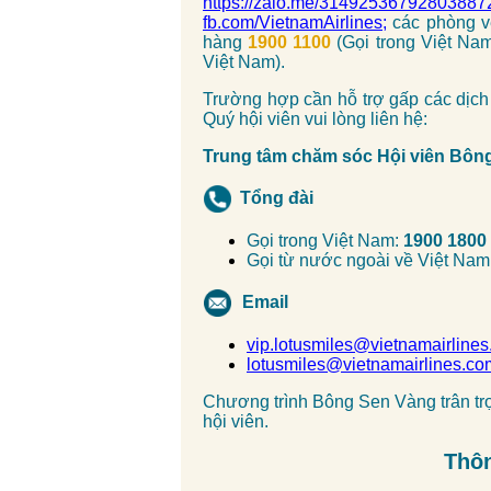
https://zalo.me/31492536792803887
fb.com/VietnamAirlines;
các phòng vé
hàng
1900 1100
(Gọi trong Việt Na
Việt Nam).
Trường hợp cần hỗ trợ gấp các dịch
Quý hội viên vui lòng liên hệ:
Trung tâm chăm sóc Hội viên Bôn
Tổng đài
Gọi trong Việt Nam:
1900 1800
Gọi từ nước ngoài về Việt Nam
Email
vip.lotusmiles@vietnamairline
lotusmiles@vietnamairlines.co
Chương trình Bông Sen Vàng trân t
hội viên.
Thôn