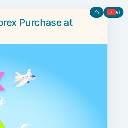
VI
orex Purchase at