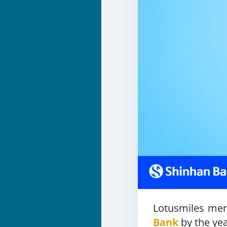
Lotusmiles mem
Bank
by the yea