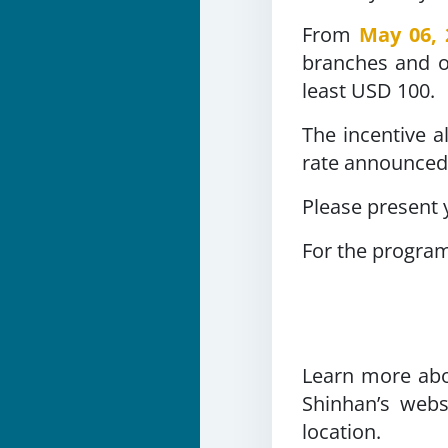
From
May 06, 
branches and o
least USD 100.
The incentive a
rate announced 
Please present 
For the progra
Learn more abou
Shinhan’s webs
location.