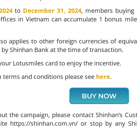
2024
to
December 31, 2024
, members buying f
ffices in Vietnam can accumulate 1 bonus mile 
lso applies to other foreign currencies of equiv
by Shinhan Bank at the time of transaction.
your Lotusmiles card to enjoy the incentive.
m terms and conditions please see
here
.
t the campaign, please contact Shinhan’s Custo
ite https://shinhan.com.vn/ or stop by any Shi