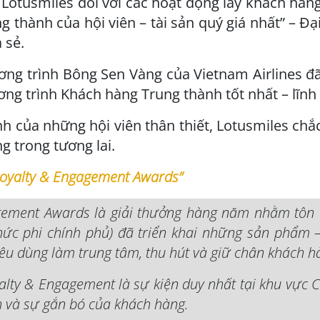
Lotusmiles đối với các hoạt động lấy khách hàn
ng thành của hội viên – tài sản quý giá nhất” – Đ
 sẻ.
ng trình Bông Sen Vàng của Vietnam Airlines đ
g trình Khách hàng Trung thành tốt nhất – lĩnh 
h của những hội viên thân thiết, Lotusmiles chắc 
g trong tương lai.
“Loyalty & Engagement Awards”
ement Awards là giải thưởng hàng năm nhằm tôn vi
hức phi chính phủ) đã triển khai những sản phẩm 
iêu dùng làm trung tâm, thu hút và giữ chân khách h
alty & Engagement là sự kiện duy nhất tại khu vực 
h và sự gắn bó của khách hàng.