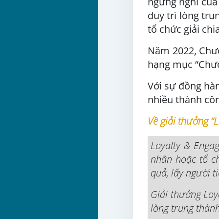
ngừng nghỉ của 
duy trì lòng tru
tổ chức giải chia
Năm 2022, Chươ
hạng mục “Chươn
Với sự đồng hàn
nhiều thành côn
Về giải thưởng 
Loyalty & Engag
nhân hoặc tổ c
quả, lấy người t
Giải thưởng Loy
lòng trung thàn