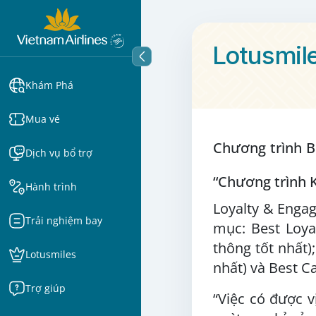
Lotusmil
Khám Phá
Mua vé
Chương trình B
Dịch vụ bổ trợ
“Chương trình 
Hành trình
Loyalty & Eng
Trải nghiệm bay
mục: Best Loya
thông tốt nhất)
Lotusmiles
nhất) và Best C
Trợ giúp
“Việc có được 