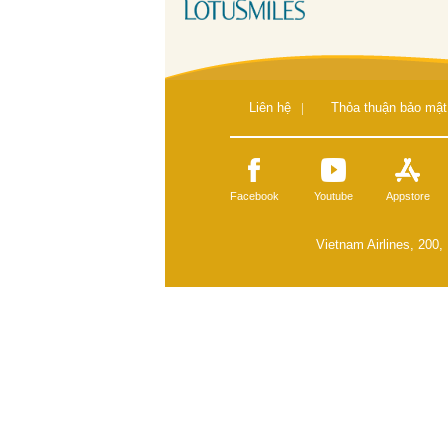
Liên hệ
|
Thỏa thuận bảo mật
Facebook
Youtube
Appstore
Vietnam Airlines, 200