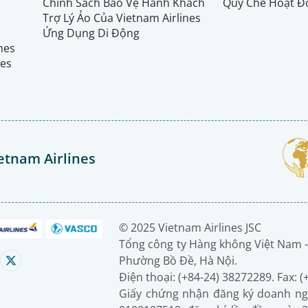
Chính Sách Bảo Vệ Hành Khách
Quy Chế Hoạt Đ
Trợ Lý Ảo Của Vietnam Airlines
Ứng Dụng Di Động
ines
nes
etnam Airlines
© 2025 Vietnam Airlines JSC
Tổng công ty Hàng không Việt Nam -
Phường Bồ Đề, Hà Nội.
Điện thoại: (+84-24) 38272289. Fax: 
Giấy chứng nhận đăng ký doanh ng