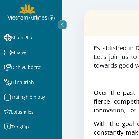
Khám Phá
Established in 
Mua vé
Let’s join us t
towards good v
Dịch vụ bổ trợ
Hành trình
Over the past 
Trải nghiệm bay
fierce compet
innovation, Lot
Lotusmiles
With the goal 
Trợ giúp
constantly mak