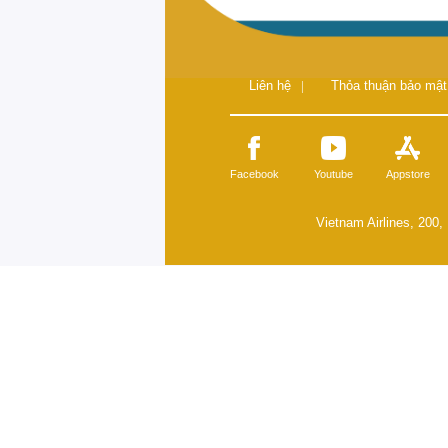
Liên hệ
|
Thỏa thuận bảo mật
Facebook
Youtube
Appstore
Vietnam Airlines, 200