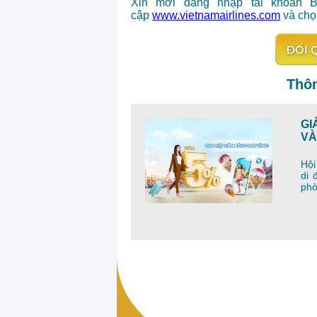
Xin mời đăng nhập tài khoản 
cập
www.vietnamairlines.com
và chọ
Thôn
GI
V
Hội
di 
phò