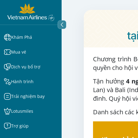
tạ
Khám Phá
Mua vé
Chương trình B
quyền cho hội v
Dịch vụ bổ trợ
Tận hưởng
4 n
Hành trình
Lan) và Bali (In
Trải nghiệm bay
đình. Quý hội v
Danh sách các 
Lotusmiles
Trợ giúp