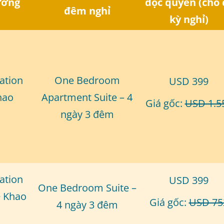
ưỡng
độc quyền (cho 
đêm nghỉ
kỳ nghỉ)
ation
One Bedroom
USD 399
hao
Apartment Suite – 4
Giá gốc:
USD 1.5
ngày 3 đêm
ation
USD 399
One Bedroom Suite –
+ Khao
Giá gốc:
USD 75
4 ngày 3 đêm