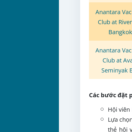
Anantara Vac
Club at Rive
Bangko
Anantara Vac
Club at Av
Seminyak B
Các bước đặt 
Hội viên
Lựa chọn
thẻ hội 