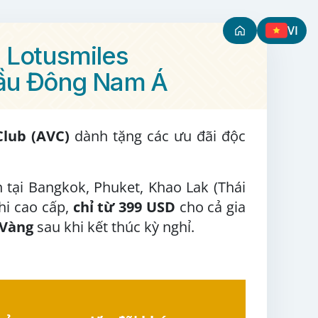
VI
n Lotusmiles
đầu Đông Nam Á
Club (AVC)
dành tặng các ưu đãi độc
 tại Bangkok, Phuket, Khao Lak (Thái
ghi cao cấp,
chỉ từ 399
USD
cho cả gia
 Vàng
sau khi kết thúc kỳ nghỉ.