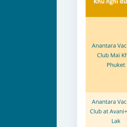
Khu nghỉ d
Anantara Vac
Club Mai K
Phuket
Anantara Vac
Club at Avani
Lak