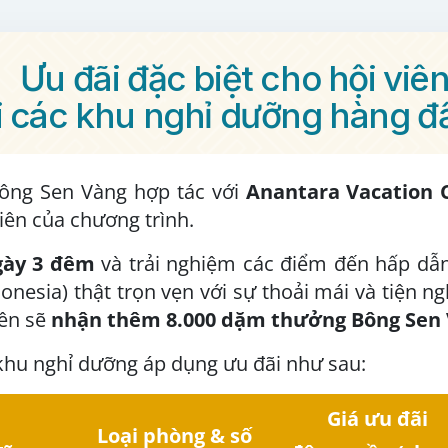
Ưu đãi đặc biệt cho hội viê
i các khu nghỉ dưỡng hàng 
ông Sen Vàng hợp tác với
Anantara Vacation 
iên của chương trình.
gày 3 đêm
và trải nghiệm các điểm đến hấp dẫn
donesia) thật trọn vẹn với sự thoải mái và tiện n
iên sẽ
nhận thêm 8.000 dặm thưởng Bông Sen
khu nghỉ dưỡng áp dụng ưu đãi như sau:
Giá ưu đãi
Loại phòng & số