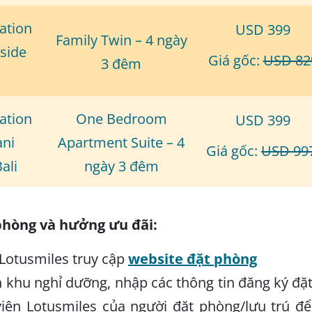
ation
USD 399
Family Twin – 4 ngày
rside
Giá gốc:
USD 82
3 đêm
k
ation
One Bedroom
USD 399
ani
Apartment Suite – 4
Giá gốc:
USD 99
ali
ngày 3 đêm
phòng và hưởng ưu đãi:
 Lotusmiles truy cập
website đặt phòng
 khu nghỉ dưỡng, nhập các thông tin đăng ký đặ
viên Lotusmiles của người đặt phòng/lưu trú đ