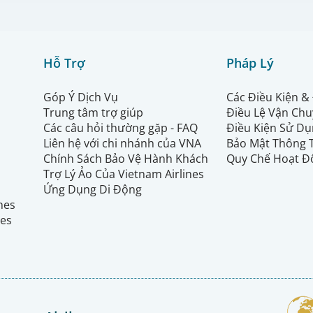
Hỗ Trợ
Pháp Lý
Góp Ý Dịch Vụ
Các Điều Kiện &
Trung tâm trợ giúp
Điều Lệ Vận Ch
Các câu hỏi thường gặp - FAQ
Điều Kiện Sử Dụ
Liên hệ với chi nhánh của VNA
Bảo Mật Thông 
Chính Sách Bảo Vệ Hành Khách
Quy Chế Hoạt Đ
Trợ Lý Ảo Của Vietnam Airlines
Ứng Dụng Di Động
ines
nes