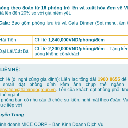
hòng theo đoàn từ 16 phòng trở lên và xuất hóa đơn về 
iá lên đến 20% so với giá niêm yết.
Gala:
Bao gồm phòng lưu trú và Gala Dinner (Set menu, âm 
Hải Tiến
Chỉ từ
1,840,000VND/phòng/đêm
Chỉ từ
2,200,000VND/phòng/đêm
– Tặng kè
Đại Lải/Cát Bà
uống không cồn/khách
 LIÊN HỆ:
h lẻ (đi nghỉ cùng gia đình): Liên lạc tổng đài
1900 8655
để 
 email đặt phòng đính kèm ảnh chụp thẻ ngành
ervation@flamingogroup.vn
. Tên của khách đặt phòng phải kh
 thẻ ngành.
phòng ban có nhu cầu tổ chức sự kiện, nghỉ mát theo đoàn: Vui
rực tiếp với
uyền Trang
Kinh doanh MICE CORP – Ban Kinh Doanh Dịch Vụ