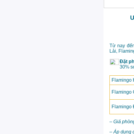
Ư
Từ nay đến
Lải, Flamin
Đặt p
30% so
Flamingo 
Flamingo 
Flamingo 
– Giá phòn
– Áp dụng c