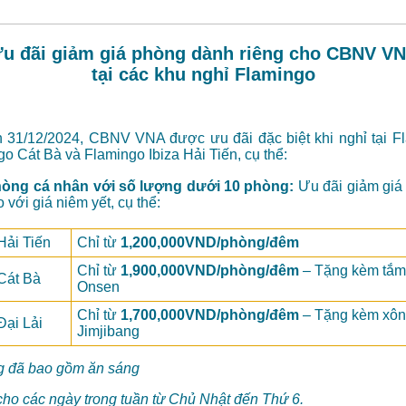
u đãi giảm giá phòng dành riêng cho CBNV V
tại các khu nghỉ Flamingo
 31/12/2024, CBNV VNA được ưu đãi đặc biệt khi nghỉ tại F
go Cát Bà và Flamingo Ibiza Hải Tiến, cụ thể:
hòng cá nhân với số lượng dưới 10 phòng:
Ưu đãi giảm giá 
 với giá niêm yết, cụ thể:
Hải Tiến
Chỉ từ
1,200,000VND/phòng/đêm
Chỉ từ
1,900,000VND/phòng/đêm
– Tặng kèm tắm
Cát Bà
Onsen
Chỉ từ
1,700,000VND/phòng/đêm
– Tặng kèm xôn
Đại Lải
Jimjibang
g đã bao gồm ăn sáng
ho các ngày trong tuần từ Chủ Nhật đến Thứ 6.