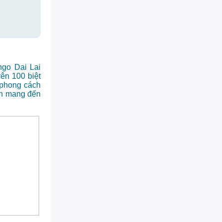
ngo Dai Lai
rên 100 biệt
 phong cách
ẹn mang đến