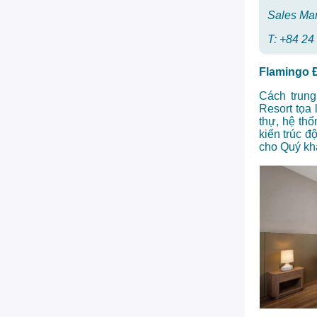
Sales Ma
T:
+84 24
Flamingo Đ
Cách trung
Resort tọa 
thự, hệ th
kiến trúc 
cho Quý khá