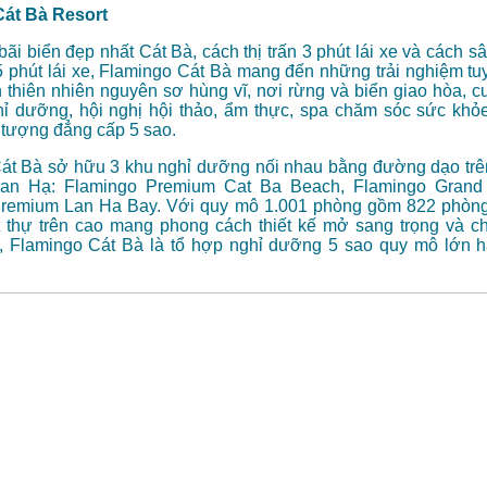
Cát Bà Resort
 bãi biển đẹp nhất Cát Bà, cách thị trấn 3 phút lái xe và cách 
5 phút lái xe, Flamingo Cát Bà mang đến những trải nghiệm tu
 thiên nhiên nguyên sơ hùng vĩ, nơi rừng và biển giao hòa, c
hỉ dưỡng, hội nghị hội thảo, ẩm thực, spa chăm sóc sức khỏe, 
 tượng đẳng cấp 5 sao.
át Bà sở hữu 3 khu nghỉ dưỡng nối nhau bằng đường dạo tr
 Lan Hạ: Flamingo Premium Cat Ba Beach, Flamingo Grand
remium Lan Ha Bay. Với quy mô 1.001 phòng gồm 822 phòn
t thự trên cao mang phong cách thiết kế mở sang trọng và c
n, Flamingo Cát Bà là tổ hợp nghỉ dưỡng 5 sao quy mô lớn h