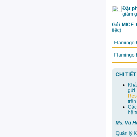
Đặt p
giảm g
Gói MICE 
tiệc)
Flamingo 
Flamingo 
CHI TIẾT
Khác
gửi
Res
trên
Các 
hệ t
Ms. Vũ H
Quản lý 