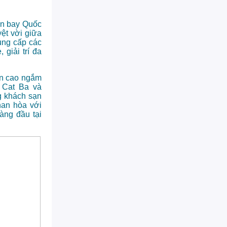
sân bay Quốc
yệt vời giữa
ung cấp các
giải trí đa
ên cao ngắm
 Cat Ba và
g khách sạn
han hòa với
àng đầu tại