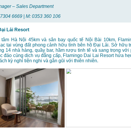
nager – Sales Department
 7304 6669
| M:
0353 360 106
ại Lải Resort
 tâm Hà Nội 45km và sân bay quốc tế Nội Bài 10km, Flami
lạc tại vùng đất phong cảnh hữu tình bên hồ Đại Lải. Sở hữu t
ống 14 nhà hàng, quầy bar, hầm rượu tinh tế và sang trọng với
độc đáo cùng dịch vụ đẳng cấp, Flamingo Dai Lai Resort hứa h
ch kỳ nghỉ tiện nghi và gẫn gũi với thiên nhiên.