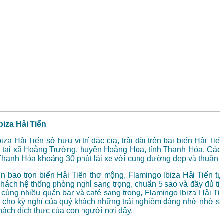
biza Hải Tiến
iza Hải Tiến sở hữu vị trí đắc địa, trải dài trên bãi biển Hải T
p tại xã Hoằng Trường, huyện Hoằng Hóa, tỉnh Thanh Hóa. Các
Thanh Hóa khoảng 30 phút lái xe với cung đường đẹp và thuận 
ìn bao trọn biển Hải Tiến thơ mộng, Flamingo Ibiza Hải Tiến 
khách hệ thống phòng nghỉ sang trọng, chuẩn 5 sao và đầy đủ t
 cùng nhiều quán bar và café sang trọng, Flamingo Ibiza Hải T
 cho kỳ nghỉ của quý khách những trải nghiệm đáng nhớ nhờ sự
hách đích thực của con người nơi đây.