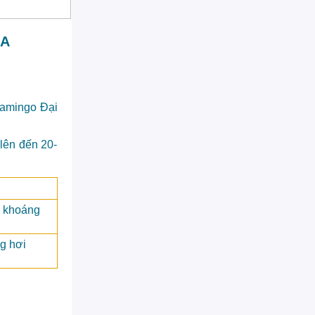
NA
lamingo Đại
lên đến 20-
 khoáng
g hơi