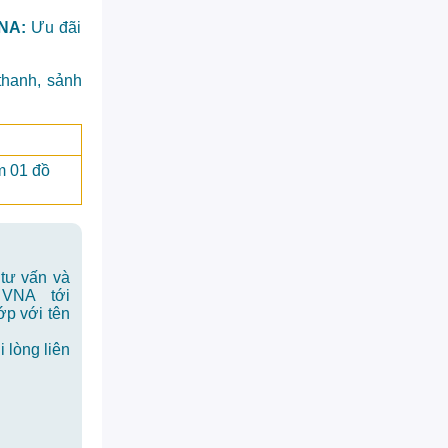
VNA:
Ưu đãi
thanh, sảnh
m 01 đồ
tư vấn và
 VNA tới
ớp với tên
 lòng liên