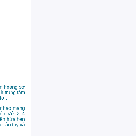
iến hoang sơ
h trung tâm
lợi.
tự hào mang
iện. Với 214
iến hứa hẹn
 tận tụy và