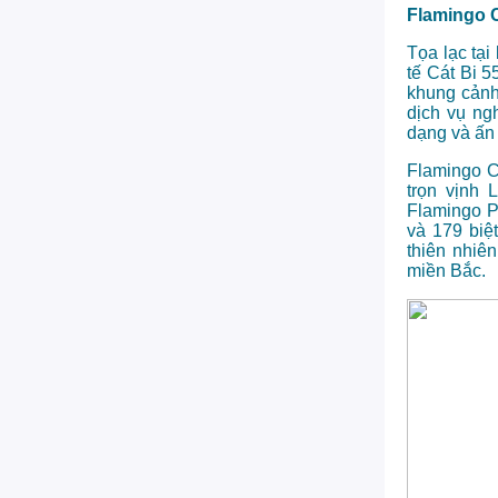
Flamingo 
Tọa lạc tại
tế Cát Bi 5
khung cảnh
dịch vụ ng
dạng và ấn
Flamingo C
trọn vịnh
Flamingo P
và 179 biệ
thiên nhiê
miền Bắc.