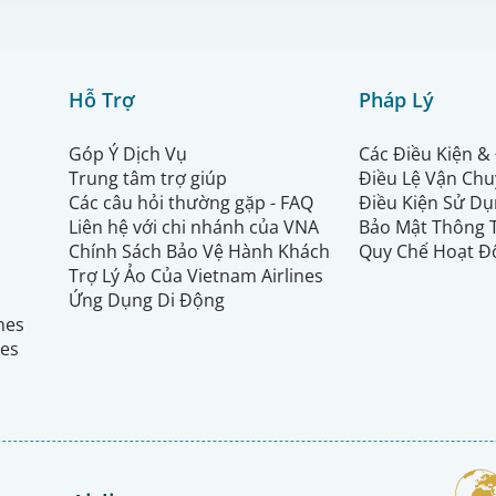
Hỗ Trợ
Pháp Lý
Góp Ý Dịch Vụ
Các Điều Kiện &
Trung tâm trợ giúp
Điều Lệ Vận Ch
Các câu hỏi thường gặp - FAQ
Điều Kiện Sử Dụ
Liên hệ với chi nhánh của VNA
Bảo Mật Thông 
Chính Sách Bảo Vệ Hành Khách
Quy Chế Hoạt Đ
Trợ Lý Ảo Của Vietnam Airlines
Ứng Dụng Di Động
ines
nes