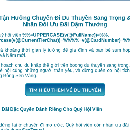
Tận Hưởng Chuyến Đi Du Thuyền Sang Trọng 
Nhân Đôi Ưu Đãi Dặm Thưởng
uý hội viên
%%=UPPERCASE(v(@FullName))=%%,
case(v(@CurrentTierChar))=%%%%=v(@CardNumber)=%
à khoảng thời gian lý tưởng để gia đình và bạn bè sum họ
 và Năm mới.
 hoạch chu du khắp thế giới trên boong du thuyền sang trọng
lễ hội cùng những người thân yêu, và đừng quên cơ hội tích
g Bông Sen Vàng.
 Đãi Đặc Quyền Dành Riêng Cho Quý Hội Viên
dừng lại ở chuyến đi mơ ước, Quý hội viên còn nhận ưu đãi 