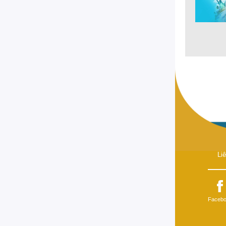
Li
Faceb