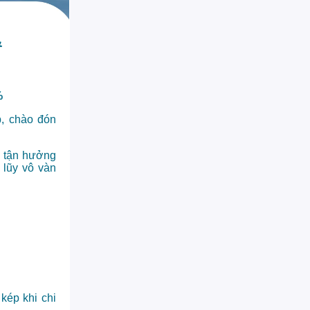
&
%
p, chào đón
, tận hưởng
 lũy vô vàn
kép khi chi