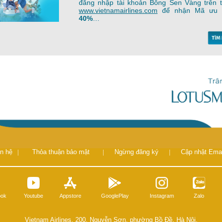
đăng nhập tài khoản Bông Sen Vàng trên 
www.vietnamairlines.com
để nhận Mã ưu
40%
…
ên hệ
|
Thỏa thuận bảo mật
|
Ngừng đăng ký
|
Cập nhật Emai
ook
Youtube
Appstore
GooglePlay
Instagram
Zalo
Vietnam Airlines, 200, Nguyễn Sơn, phường Bồ Đề, Hà Nội.