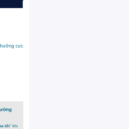
 thưởng cực
hưởng
a tôi
” khi