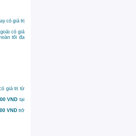
y có giá trị
goài có giá
hoàn tối đa
ó giá trị từ
000 VND
tại
000 VND
trở