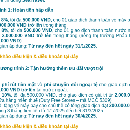
hẻ tín dụng
SeaTravel
.
nh 1: Hoàn tiền hấp dẫn
 8%
, tối đa
500.000 VND
, cho 01 giao dịch thanh toán vé máy ba
000.000 VND trở lên
trong tháng.
 8%
, tối đa
500.000 VND
, cho 01 giao dịch thanh toán nước n
ừ
3.000.000 VND trở lên
trong tháng (riêng thị trường Pháp 
0.000 VND
).
gian áp dụng:
Từ nay đến hết ngày 31/1/2025
.
khảo điều kiện & điều khoản tại đây
ương trình 2: Tận hưởng thêm ưu đãi vượt trội
phí rút tiền mặt
và
phí chuyển đổi ngoại tệ
cho giao dịch c
.000 VND trở lên
tại nước ngoài.
 10%,
tối đa 500.000 VND
,
cho giao dịch có giá trị từ
2.000.
ửa hàng miễn thuế (Duty Free Stores – mã MCC 5309).
i tặng vé máy bay cho chủ thẻ có tổng giao dịch đạt
200.000.
rong 3 tháng liên tiếp từ 1/1/2025 đến hết 31/3/2025.
gian áp dụng:
Từ nay đến hết ngày 30/4/2025
.
khảo điều kiện & điều khoản tại đây