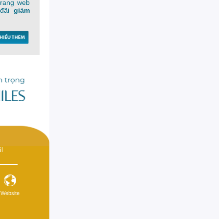
trang web
 đãi
giảm
l
Website