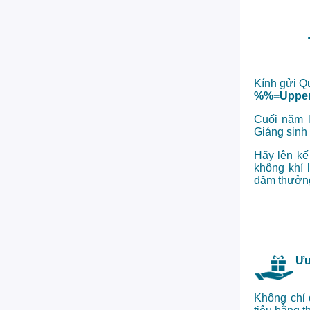
Kính gửi Q
%%=Upper
Cuối năm l
Giáng sinh
Hãy lên kế
không khí 
dặm thưởn
Ưu
Không chỉ 