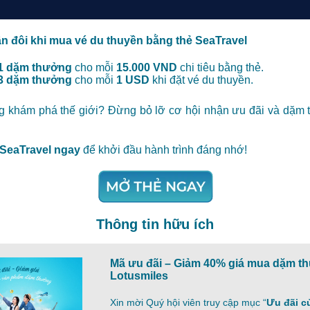
n đôi khi mua vé du thuyền bằng thẻ SeaTravel
 1 dặm thưởng
cho mỗi
15.000 VND
chi tiêu bằng thẻ.
 3 dặm thưởng
cho mỗi
1 USD
khi đặt vé du thuyền.
g khám phá thế giới?
Đừng bỏ lỡ cơ hội nhận ưu đãi và dặm
 SeaTravel ngay
để khởi đầu hành trình đáng nhớ!
Thông tin hữu ích
Mã ưu đãi – Giảm 40% giá mua dặm t
Lotusmiles
Xin mời Quý hội viên truy cập mục “
Ưu đãi củ