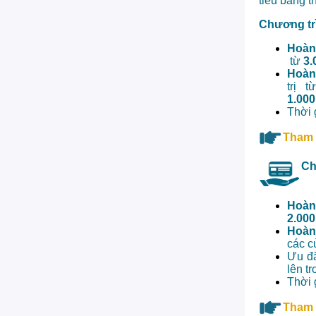
tiêu bằng t
Chương trì
Hoàn
từ
3.
Hoàn
trị t
1.00
Thời 
Tham 
Ch
Hoàn 
2.000
Hoàn
các c
Ưu đã
lên t
Thời 
Tham 