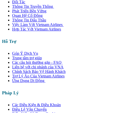
Đối Tác
Thông Tin Truyền Thông
Phát Triển Bền Vững
Quan Hệ Cổ Đông
Thông Tin Đấu Thầu
Việc Làm Với Vietnam Airlines
Hợp Tác Với Vietnam Airlines
Hỗ Trợ
Góp Ý Dịch Vụ
Trung tâm trợ giúp
Các câu hỏi thường gặp - FAQ
Liên hệ với chi nhánh của VNA
Chính Sách Bảo Vệ Hành Khách
Trợ Lý Ảo Của Vietnam Airlines
Ứng Dụng Di Động
Pháp Lý
Các Điều Kiện & Điều Khoản
Điều Lệ Vận Chuyển