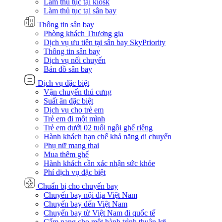
Làm thủ tục tại kiosk
Làm thủ tục tại sân bay
Thông tin sân bay
Phòng khách Thương gia
Dịch vụ ưu tiên tại sân bay SkyPriority
Thông tin sân bay
Dịch vụ nối chuyến
Bản đồ sân bay
Dịch vụ đặc biệt
Vận chuyển thú cưng
Suất ăn đặc biệt
Dịch vụ cho trẻ em
Trẻ em đi một mình
Trẻ em dưới 02 tuổi ngồi ghế riêng
Hành khách hạn chế khả năng di chuyển
Phụ nữ mang thai
Mua thêm ghế
Hành khách cần xác nhận sức khỏe
Phí dịch vụ đặc biệt
Chuẩn bị cho chuyến bay
Chuyến bay nội địa Việt Nam
Chuyến bay đến Việt Nam
Chuyến bay từ Việt Nam đi quốc tế
Cẩm nang cho một hành trình thuận lợi