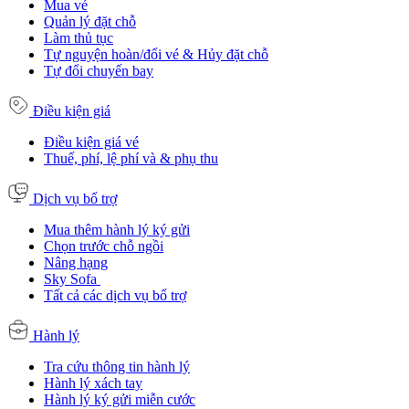
Mua vé
Quản lý đặt chỗ
Làm thủ tục
Tự nguyện hoàn/đổi vé & Hủy đặt chỗ
Tự đổi chuyến bay
Điều kiện giá
Điều kiện giá vé
Thuế, phí, lệ phí và & phụ thu
Dịch vụ bổ trợ
Mua thêm hành lý ký gửi
Chọn trước chỗ ngồi
Nâng hạng
Sky Sofa
Tất cả các dịch vụ bổ trợ
Hành lý
Tra cứu thông tin hành lý
Hành lý xách tay
Hành lý ký gửi miễn cước