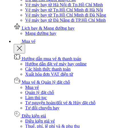
Vé máy bay từ Hà Nội đi Tp.Hồ Chí Minh
Vé máy bay từ Tp.Hồ Chí Minh đi Hà Nội
Vé máy bay từ Tp.Hồ Chí Minh đi Đà Nẵng
Vé máy bay từ Đà Nẵng đi TP.Hồ Chí Minh
Lịch bay & Mạng đường bay
Mạng đường bay
Mua vé
Hướng dẫn mua vé & thanh toán
Hướng dẫn đặt vé máy bay online
Các hình thức thanh toán
Xuất hóa đơn VAT điện tử
Mua vé & Quản lý đặt chỗ
Mua vé
Quản lý đặt chỗ
Làm thủ tục
Tự nguyện hoàn/đổi vé & Hủy đặt chỗ
Tự đổi chuyến bay
Điều kiện giá
Điều kiện giá vé
Thuế, phí, lệ phí và & phụ thu