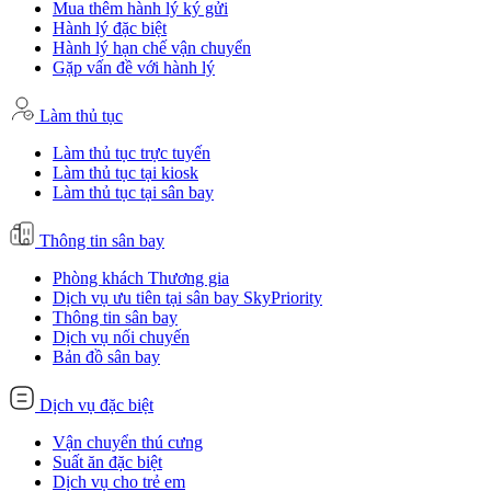
Mua thêm hành lý ký gửi
Hành lý đặc biệt
Hành lý hạn chế vận chuyển
Gặp vấn đề với hành lý
Làm thủ tục
Làm thủ tục trực tuyến
Làm thủ tục tại kiosk
Làm thủ tục tại sân bay
Thông tin sân bay
Phòng khách Thương gia
Dịch vụ ưu tiên tại sân bay SkyPriority
Thông tin sân bay
Dịch vụ nối chuyến
Bản đồ sân bay
Dịch vụ đặc biệt
Vận chuyển thú cưng
Suất ăn đặc biệt
Dịch vụ cho trẻ em