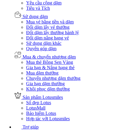
Yêu cầu cộng dặm
Tiêu và Tích
Sử dụng dặm
Mua vé bằng tiền và dặm
Đổi dặm lấy vé thưởng
Đổi dặm lấy thưởng hành lý
Đổi dặm nâng hạng vé
Sử dụng dặm khác
Quyên góp dặm
Mua & chuyển nhượng dặm
Mua thẻ Bông Sen Vàng
Gia hạn & Nâng hạng thẻ
Mua dặm thưởng
Chuyển nhượng dặm thưởng
Gia hạn dặm thưởng
Khôi phục dặm thưởng
Sản phẩm Lotusmiles
Số đẹp Lotus
LotusMall
Bảo hiểm Lotus
Hợp tác với Lotusmiles
Trợ giúp