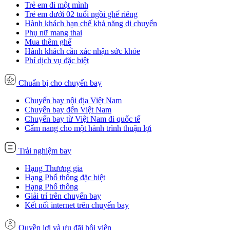
Trẻ em đi một mình
Trẻ em dưới 02 tuổi ngồi ghế riêng
Hành khách hạn chế khả năng di chuyển
Phụ nữ mang thai
Mua thêm ghế
Hành khách cần xác nhận sức khỏe
Phí dịch vụ đặc biệt
Chuẩn bị cho chuyến bay
Chuyến bay nội địa Việt Nam
Chuyến bay đến Việt Nam
Chuyến bay từ Việt Nam đi quốc tế
Cẩm nang cho một hành trình thuận lợi
Trải nghiệm bay
Hạng Thương gia
Hạng Phổ thông đặc biệt
Hạng Phổ thông
Giải trí trên chuyến bay
Kết nối internet trên chuyến bay
Quyền lợi và ưu đãi hội viên