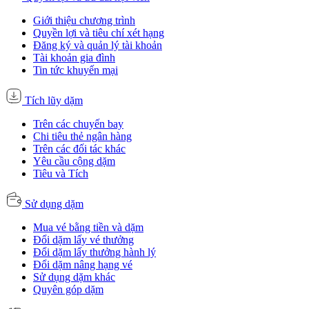
Giới thiệu chương trình
Quyền lợi và tiêu chí xét hạng
Đăng ký và quản lý tài khoản
Tài khoản gia đình
Tin tức khuyến mại
Tích lũy dặm
Trên các chuyến bay
Chi tiêu thẻ ngân hàng
Trên các đối tác khác
Yêu cầu cộng dặm
Tiêu và Tích
Sử dụng dặm
Mua vé bằng tiền và dặm
Đổi dặm lấy vé thưởng
Đổi dặm lấy thưởng hành lý
Đổi dặm nâng hạng vé
Sử dụng dặm khác
Quyên góp dặm