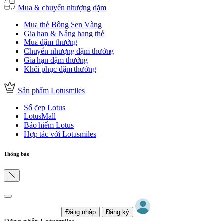
Mua & chuyển nhượng dặm
Mua thẻ Bông Sen Vàng
Gia hạn & Nâng hạng thẻ
Mua dặm thưởng
Chuyển nhượng dặm thưởng
Gia hạn dặm thưởng
Khôi phục dặm thưởng
Sản phẩm Lotusmiles
Số đẹp Lotus
LotusMall
Bảo hiểm Lotus
Hợp tác với Lotusmiles
Thông báo
Đăng nhập
Đăng ký