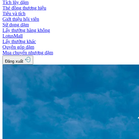
Tích lũy dặm
Thẻ đồng thương hiệu
Tiêu và tích
Giới thiệu hội viên
Sử dụng dặm
Lấy thưởng hàng không
LotusMall
Lấy thưởng khác
Quyên góp dặm
Mua chuyển nhượng dặm
Đăng xuất