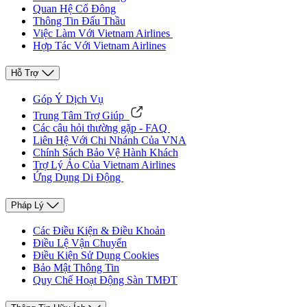
Quan Hệ Cổ Đông
Thông Tin Đấu Thầu
Việc Làm Với Vietnam Airlines
Hợp Tác Với Vietnam Airlines
Hỗ Trợ
Góp Ý Dịch Vụ
Trung Tâm Trợ Giúp
Các câu hỏi thường gặp - FAQ
Liên Hệ Với Chi Nhánh Của VNA
Chính Sách Bảo Vệ Hành Khách
Trợ Lý Ảo Của Vietnam Airlines
Ứng Dụng Di Động
Pháp Lý
Các Điều Kiện & Điều Khoản
Điều Lệ Vận Chuyển
Điều Kiện Sử Dụng Cookies
Bảo Mật Thông Tin
Quy Chế Hoạt Động Sàn TMĐT