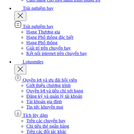
Trải nghiệm bay
Trải nghiệm bay
Hạng Thương gia
Hạng Phổ thông đặc biệt
Hạng Phổ thông
Giải trí trên chuyến bay
Kết nối internet trên chuyến bay
Lotusmiles
Quyền lợi và ưu đãi hội viên
Giới thiệu chương trình
Quyền lợi và tiêu chí xét hạng
Đăng ký và quản lý tài khoản
Tài khoản gia đình
Tin tức khuyến mại
Tích lũy dặm
Trên các chuyến bay
Chi tiêu thẻ ngân hàng
Trên các đối tác khác