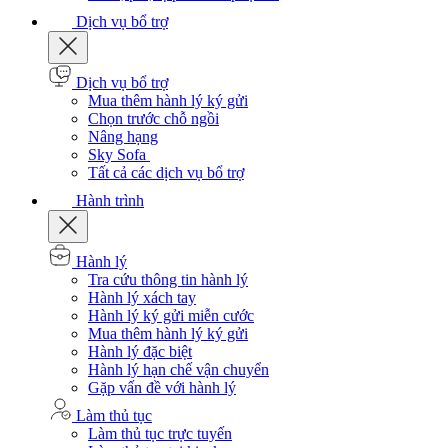
Dịch vụ bổ trợ
Dịch vụ bổ trợ
Mua thêm hành lý ký gửi
Chọn trước chỗ ngồi
Nâng hạng
Sky Sofa
Tất cả các dịch vụ bổ trợ
Hành trình
Hành lý
Tra cứu thông tin hành lý
Hành lý xách tay
Hành lý ký gửi miễn cước
Mua thêm hành lý ký gửi
Hành lý đặc biệt
Hành lý hạn chế vận chuyển
Gặp vấn đề với hành lý
Làm thủ tục
Làm thủ tục trực tuyến