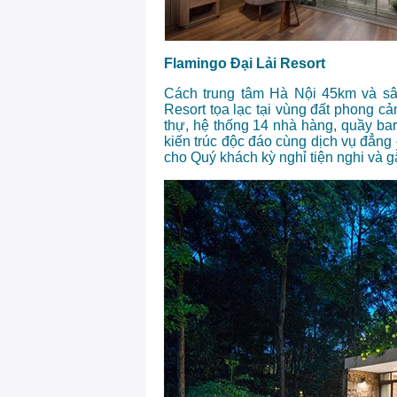
Flamingo Đại Lải Resort
Cách trung tâm Hà Nội 45km và sâ
Resort tọa lạc tại vùng đất phong cả
thự, hệ thống 14 nhà hàng, quầy bar
kiến trúc độc đáo cùng dịch vụ đẳn
cho Quý khách kỳ nghỉ tiện nghi và gẫ