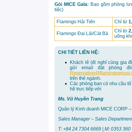
Gói MICE Gala:
Bao gồm phòng lưu
tiệc)
Flamingo Hải Tiến
Chỉ từ
1
Chỉ từ
2
Flamingo Đại Lải/Cát Bà
uống kh
CHI TIẾT LIÊN HỆ:
Khách lẻ (đi nghỉ cùng gia đì
gửi email đặt phòng đ
Reservation@flamingogroup.
trên thẻ ngành.
Các phòng ban có nhu cầu tổ 
hệ trực tiếp với
Ms. Vũ Huyền Trang
Quản lý Kinh doanh MICE CORP –
Sales Manager – Sales Departmen
T:
+84 24 7304 6669
| M:
0353 360