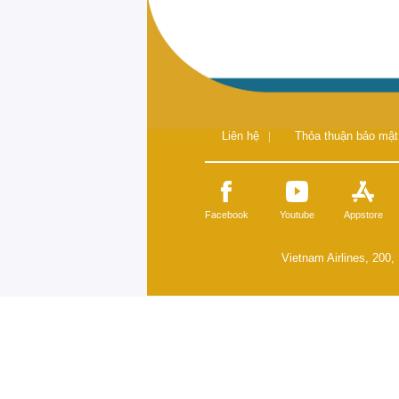
Liên hệ
|
Thỏa thuận bảo mật
Facebook
Youtube
Appstore
Vietnam Airlines, 200