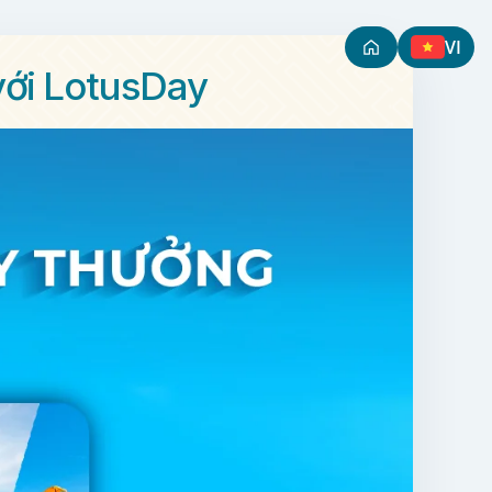
VI
ới LotusDay