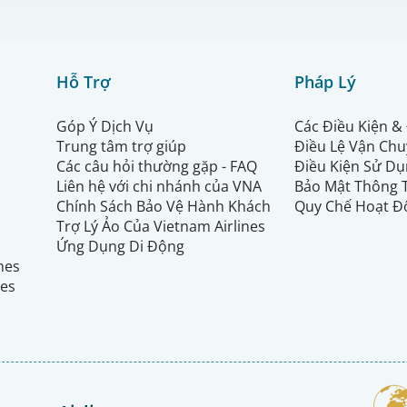
Hỗ Trợ
Pháp Lý
Góp Ý Dịch Vụ
Các Điều Kiện &
Trung tâm trợ giúp
Điều Lệ Vận Ch
Các câu hỏi thường gặp - FAQ
Điều Kiện Sử Dụ
Liên hệ với chi nhánh của VNA
Bảo Mật Thông 
Chính Sách Bảo Vệ Hành Khách
Quy Chế Hoạt Đ
Trợ Lý Ảo Của Vietnam Airlines
Ứng Dụng Di Động
ines
nes