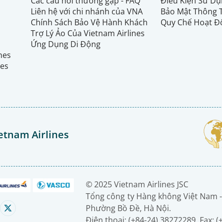
Các câu hỏi thường gặp - FAQ
Điều Kiện Sử Dụ
Liên hệ với chi nhánh của VNA
Bảo Mật Thông 
Chính Sách Bảo Vệ Hành Khách
Quy Chế Hoạt Đ
Trợ Lý Ảo Của Vietnam Airlines
Ứng Dụng Di Động
ines
nes
etnam Airlines
© 2025 Vietnam Airlines JSC
Tổng công ty Hàng không Việt Nam -
Phường Bồ Đề, Hà Nội.
Điện thoại: (+84-24) 38272289. Fax: 