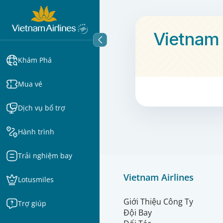
Vietnam 
Khám Phá
Mua vé
Dịch vụ bổ trợ
Hành trình
Trải nghiệm bay
Vietnam Airlines
Lotusmiles
Giới Thiệu Công Ty
Trợ giúp
Đội Bay