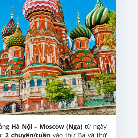
hẳng
Hà Nội – Moscow (Nga)
từ ngày
ác
2 chuyến/tuần
vào thứ Ba và thứ