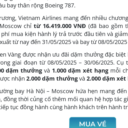
àu bay thân rộng Boeing 787.
rương, Vietnam Airlines mang đến nhiều chương 
 Moscow chỉ
từ 16.419.000 VNĐ
(đã bao gồm th
hí mua kiện hành lý trả trước đầu tiên và giảm
xuất từ nay đến 31/05/2025 và bay từ 08/05/2025
Sen Vàng được nhận ưu đãi dặm thưởng đặc biệt 
rong giai đoạn từ 08/05/2025 – 30/06/2025. Cụ 
00 dặm thưởng
và
1.000 dặm xét hạng
mỗi ch
được nhận
2.000 dặm thưởng
và
2.000 dặm xét
 đường bay Hà Nội – Moscow hứa hẹn mang đến nh
 đồng thời củng cố thêm mối quan hệ hợp tác gi
iếp tục đồng hành cùng hành khách trên hành tr