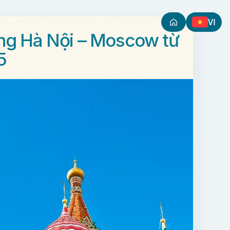
VI
ẳng Hà Nội – Moscow từ
5